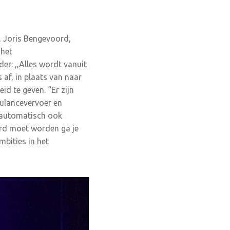
 Joris Bengevoord,
 het
r: ,,Alles wordt vanuit
 af, in plaats van naar
eid te geven. “Er zijn
bulancevervoer en
t automatisch ook
erd moet worden ga je
mbities in het