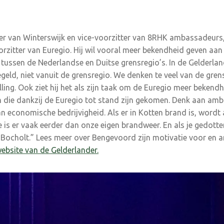
r van Winterswijk en vice-voorzitter van 8RHK ambassadeurs,
zitter van Euregio. Hij wil vooral meer bekendheid geven aan
ssen de Nederlandse en Duitse grensregio’s. In de Gelderlande
geld, niet vanuit de grensregio. We denken te veel van de grens
elling. Ook ziet hij het als zijn taak om de Euregio meer bekendh
n die dankzij de Euregio tot stand zijn gekomen. Denk aan am
 economische bedrijvigheid. Als er in Kotten brand is, word
 is er vaak eerder dan onze eigen brandweer. En als je gedott
 Bocholt.” Lees meer over Bengevoord zijn motivatie voor en a
ebsite van de Gelderlander.