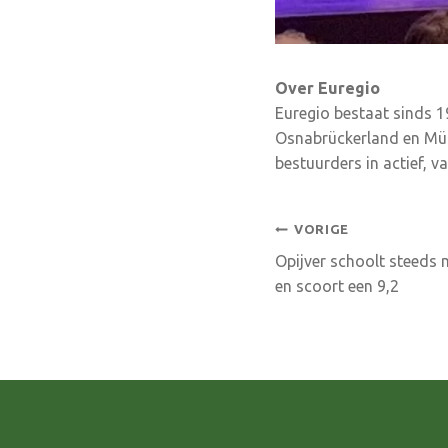
Over Euregio
Euregio bestaat sinds 
Osnabrückerland en Müns
bestuurders in actief, v
Bericht
VORIGE
Opijver schoolt steeds 
navigatie
en scoort een 9,2