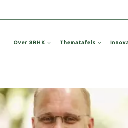
Over 8RHK
Thematafels
Innov