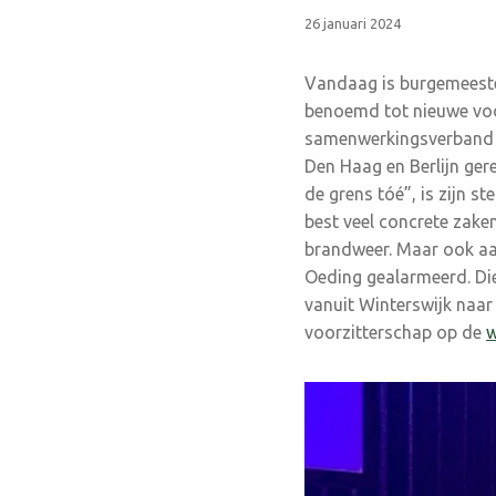
26 januari 2024
Vandaag is burgemeeste
benoemd tot nieuwe voor
samenwerkingsverband tu
Den Haag en Berlijn gere
de grens tóé”, is zijn st
best veel concrete zake
brandweer. Maar ook aan
Oeding gealarmeerd. Die
vanuit Winterswijk naar
voorzitterschap op de
w