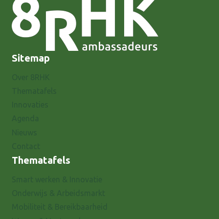
Sitemap
Over 8RHK
Thematafels
Innovaties
Agenda
Nieuws
Contact
Thematafels
Smart werken & Innovatie
Onderwijs & Arbeidsmarkt
Mobiliteit & Bereikbaarheid