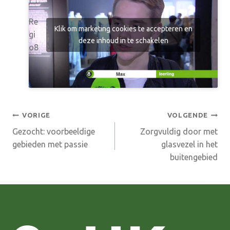
Re
Klik om marketing cookies te accepteren en
gi
deze inhoud in te schakelen
o8
Bericht
VORIGE
VOLGENDE
Gezocht: voorbeeldige
Zorgvuldig door met
navigatie
gebieden met passie
glasvezel in het
buitengebied