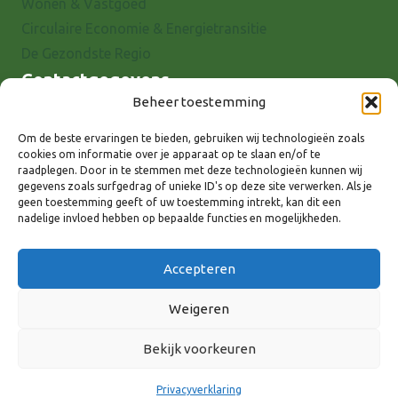
Wonen & Vastgoed
Circulaire Economie & Energietransitie
De Gezondste Regio
Contactgegevens
Beheer toestemming
Raadhuisstraat 25
7001 EX Doetinchem
Om de beste ervaringen te bieden, gebruiken wij technologieën zoals
cookies om informatie over je apparaat op te slaan en/of te
E-mail: info@8rhk.nl
raadplegen. Door in te stemmen met deze technologieën kunnen wij
Telefoonnummers
gegevens zoals surfgedrag of unieke ID's op deze site verwerken. Als je
geen toestemming geeft of uw toestemming intrekt, kan dit een
Privacyverklaring
nadelige invloed hebben op bepaalde functies en mogelijkheden.
Cookieverklaring
Disclaimer
Accepteren
Weigeren
Bekijk voorkeuren
Volg ons via:
Privacyverklaring