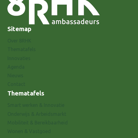
Sitemap
Over 8RHK
Thematafels
Innovaties
Agenda
Nieuws
Contact
Thematafels
Smart werken & Innovatie
Onderwijs & Arbeidsmarkt
Mobiliteit & Bereikbaarheid
Wonen & Vastgoed