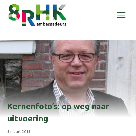
Doorgaan
naar
inhoud
Kernenfoto’s: op weg naar
uitvoering
5 maart 2015