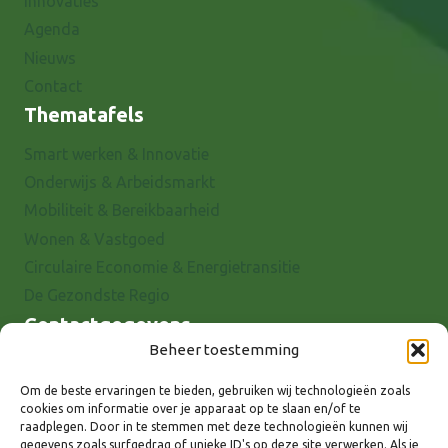
Innovaties
Agenda
Nieuws
Contact
Thematafels
Smart werken & Innovatie
Onderwijs & Arbeidsmarkt
Mobiliteit & Bereikbaarheid
Wonen & Vastgoed
Circulaire Economie & Energietransitie
De Gezondste Regio
Contactgegevens
Beheer toestemming
Raadhuisstraat 25
7001 EX Doetinchem
Om de beste ervaringen te bieden, gebruiken wij technologieën zoals
cookies om informatie over je apparaat op te slaan en/of te
E-mail: info@8rhk.nl
raadplegen. Door in te stemmen met deze technologieën kunnen wij
Telefoonnummers
gegevens zoals surfgedrag of unieke ID's op deze site verwerken. Als je