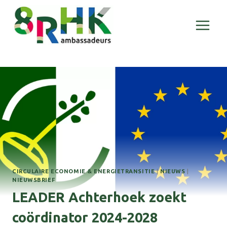
Doorgaan
naar
inhoud
CIRCULAIRE ECONOMIE & ENERGIETRANSITIE
|
NIEUWS
|
NIEUWSBRIEF
LEADER Achterhoek zoekt
coördinator 2024-2028