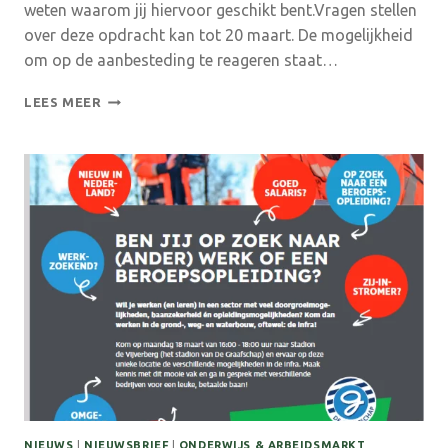
weten waarom jij hiervoor geschikt bent.Vragen stellen
over deze opdracht kan tot 20 maart. De mogelijkheid
om op de aanbesteding te reageren staat…
LEADER
LEES MEER
ACHTERHOEK
ZOEKT
COÖRDINATOR
2024-
2028
(AANBESTEDING)
NIEUWS
|
NIEUWSBRIEF
|
ONDERWIJS & ARBEIDSMARKT