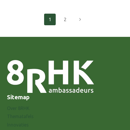
KAN
NOG:
AANMELDEN
Paginanavigatie
Volgende
1
2
4E
JAARCONGRES
pagina
ACHTERHOEK
MONITOR
Sitemap
Over 8RHK
Thematafels
Innovaties