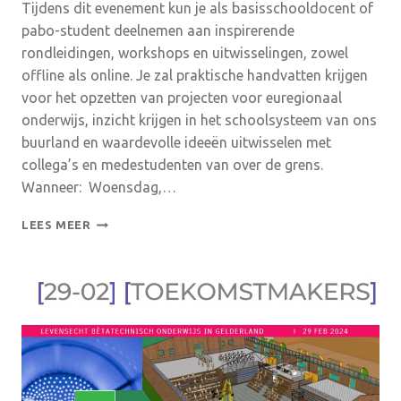
Tijdens dit evenement kun je als basisschooldocent of
pabo-student deelnemen aan inspirerende
rondleidingen, workshops en uitwisselingen, zowel
offline als online. Je zal praktische handvatten krijgen
voor het opzetten van projecten voor euregionaal
onderwijs, inzicht krijgen in het schoolsysteem van ons
buurland en waardevolle ideeën uitwisselen met
collega’s en medestudenten van over de grens.
Wanneer: Woensdag,…
SAVE
LEES MEER
THE
DATE:
GRENSOVERSCHRIJDENDE
NETWERKBIJEENKOMST
|
LEREN
VAN
ELKAAR
IN
HET