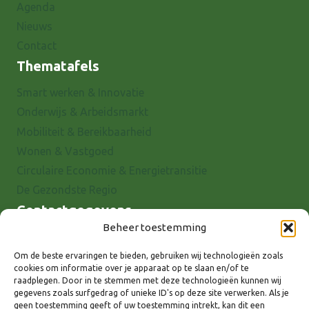
Agenda
Nieuws
Contact
Thematafels
Smart werken & Innovatie
Onderwijs & Arbeidsmarkt
Mobiliteit & Bereikbaarheid
Wonen & Vastgoed
Circulaire Economie & Energietransitie
De Gezondste Regio
Contactgegevens
Beheer toestemming
Raadhuisstraat 25
7001 EX Doetinchem
Om de beste ervaringen te bieden, gebruiken wij technologieën zoals
cookies om informatie over je apparaat op te slaan en/of te
E-mail: info@8rhk.nl
raadplegen. Door in te stemmen met deze technologieën kunnen wij
Telefoonnummers
gegevens zoals surfgedrag of unieke ID's op deze site verwerken. Als je
geen toestemming geeft of uw toestemming intrekt, kan dit een