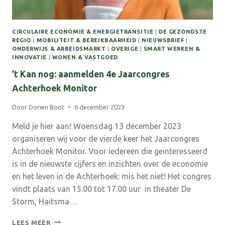
CIRCULAIRE ECONOMIE & ENERGIETRANSITIE
|
DE GEZONDSTE
REGIO
|
MOBILITEIT & BEREIKBAARHEID
|
NIEUWSBRIEF
|
ONDERWIJS & ARBEIDSMARKT
|
OVERIGE
|
SMART WERKEN &
INNOVATIE
|
WONEN & VASTGOED
’t Kan nog: aanmelden 4e Jaarcongres
Achterhoek Monitor
Door
Dorien Boot
6 december 2023
Meld je hier aan! Woensdag 13 december 2023
organiseren wij voor de vierde keer het Jaarcongres
Achterhoek Monitor. Voor iedereen die geïnteresseerd
is in de nieuwste cijfers en inzichten over de economie
en het leven in de Achterhoek: mis het niet! Het congres
vindt plaats van 15.00 tot 17.00 uur in theater De
Storm, Haitsma…
’T
LEES MEER