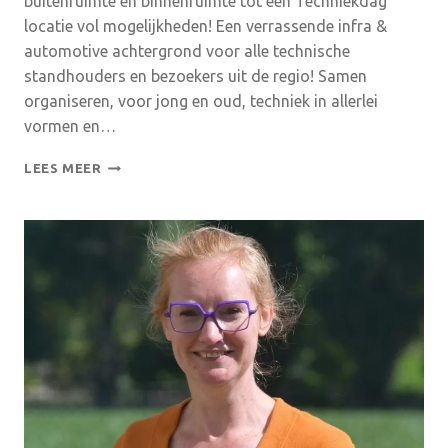
buitenruimte en binnenruimte tot een Techniekdag
locatie vol mogelijkheden! Een verrassende infra &
automotive achtergrond voor alle technische
standhouders en bezoekers uit de regio! Samen
organiseren, voor jong en oud, techniek in allerlei
vormen en…
TECHNIEKDAG
LEES MEER
ACHTERHOEK
BIJ
ROUWMAAT
EN
KLEIN
GUNNEWIEK
IN
GROENLO
13/4