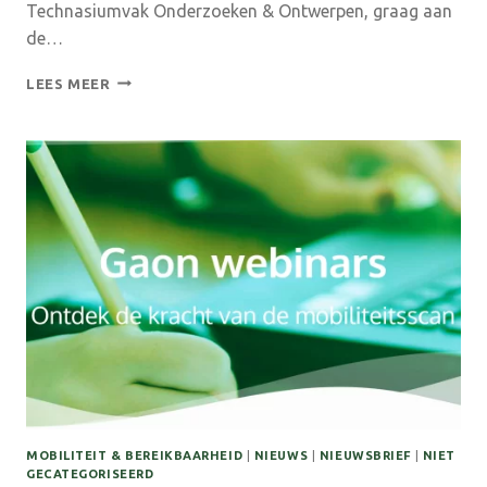
Technasiumvak Onderzoeken & Ontwerpen, graag aan
de…
TECHNASIUM.
LEES MEER
TOEKOMSTMAKERS:
EVENT
VOOR
LEERLINGEN,
EXPERTS
EN
OPDRACHTGEVERS
MOBILITEIT & BEREIKBAARHEID
|
NIEUWS
|
NIEUWSBRIEF
|
NIET
GECATEGORISEERD