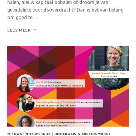
halen, nieuw kapitaal ophalen of droom je van
geleidelijke bedrijfsoverdracht? Dan is het van belang
om goed te…
MASTERCLASS
LEES MEER
WINSTDELEN
IN
DE
STECK
NIEUWS
|
NIEUWSBRIEF
|
ONDERWIJS & ARBEIDSMARKT