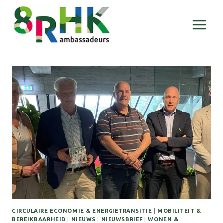
Doorgaan
naar
inhoud
CIRCULAIRE ECONOMIE & ENERGIETRANSITIE
|
MOBILITEIT &
BEREIKBAARHEID
|
NIEUWS
|
NIEUWSBRIEF
|
WONEN &