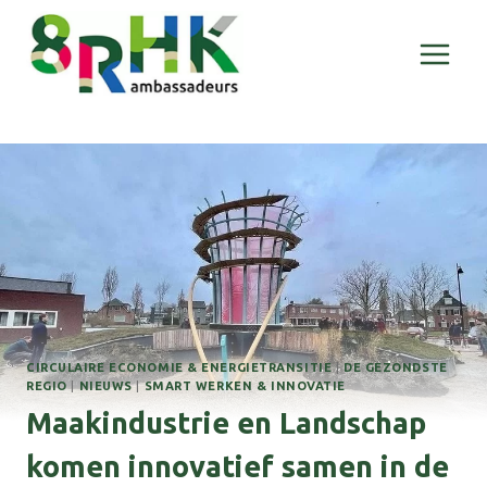
Doorgaan
naar
inhoud
CIRCULAIRE ECONOMIE & ENERGIETRANSITIE
|
DE GEZONDSTE
REGIO
|
NIEUWS
|
SMART WERKEN & INNOVATIE
Maakindustrie en Landschap
komen innovatief samen in de