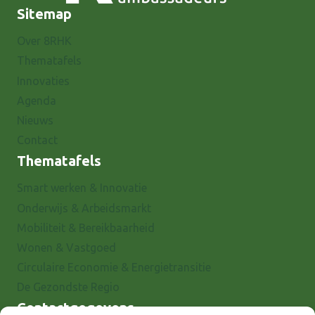
Sitemap
Over 8RHK
Thematafels
Innovaties
Agenda
Nieuws
Contact
Thematafels
Smart werken & Innovatie
Onderwijs & Arbeidsmarkt
Mobiliteit & Bereikbaarheid
Wonen & Vastgoed
Circulaire Economie & Energietransitie
De Gezondste Regio
Contactgegevens