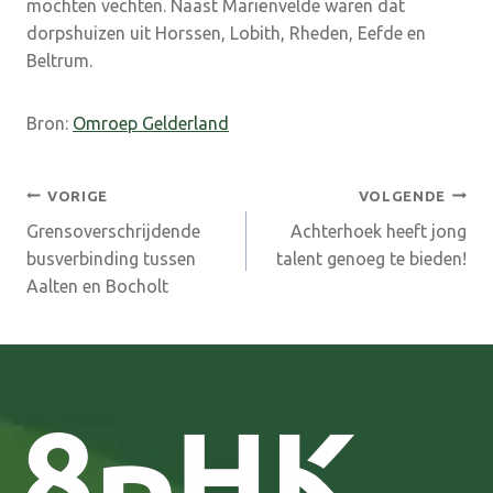
mochten vechten. Naast Mariënvelde waren dat
dorpshuizen uit Horssen, Lobith, Rheden, Eefde en
Beltrum.
Bron:
Omroep Gelderland
Bericht
VORIGE
VOLGENDE
Grensoverschrijdende
Achterhoek heeft jong
navigatie
busverbinding tussen
talent genoeg te bieden!
Aalten en Bocholt