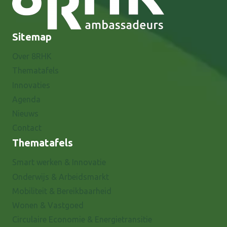
Sitemap
Over 8RHK
Thematafels
Innovaties
Agenda
Nieuws
Contact
Thematafels
Smart werken & Innovatie
Onderwijs & Arbeidsmarkt
Mobiliteit & Bereikbaarheid
Wonen & Vastgoed
Circulaire Economie & Energietransitie