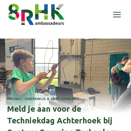
Doorgaan
naar
inhoud
NIEUWS
|
ONDERWIJS & ARBEIDSMARKT
Meld je aan voor de
Techniekdag Achterhoek bij