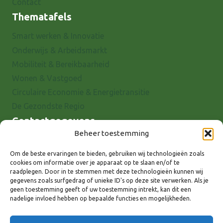
Contact
Thematafels
Smart werken & Innovatie
Onderwijs & Arbeidsmarkt
Mobiliteit & Bereikbaarheid
Wonen & Vastgoed
Circulaire Economie & Energietransitie
De Gezondste Regio
Contactgegevens
Beheer toestemming
Raadhuisstraat 25
7001 EX Doetinchem
Om de beste ervaringen te bieden, gebruiken wij technologieën zoals
cookies om informatie over je apparaat op te slaan en/of te
E-mail: info@8rhk.nl
raadplegen. Door in te stemmen met deze technologieën kunnen wij
Telefoonnummers
gegevens zoals surfgedrag of unieke ID's op deze site verwerken. Als je
geen toestemming geeft of uw toestemming intrekt, kan dit een
Privacyverklaring
nadelige invloed hebben op bepaalde functies en mogelijkheden.
Cookieverklaring
Disclaimer