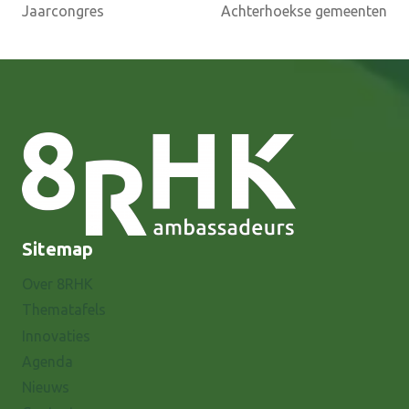
Jaarcongres
Achterhoekse gemeenten
Sitemap
Over 8RHK
Thematafels
Innovaties
Agenda
Nieuws