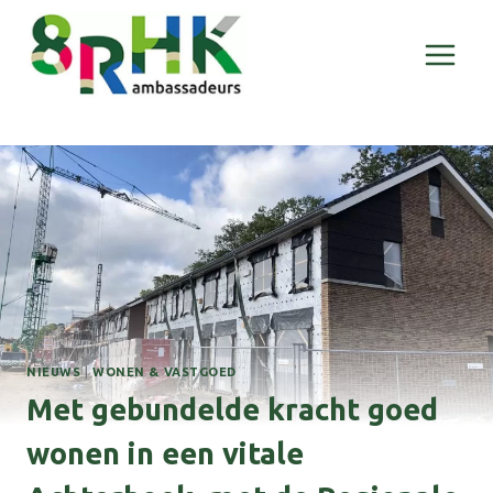
Doorgaan
naar
inhoud
NIEUWS
|
WONEN & VASTGOED
Met gebundelde kracht goed
wonen in een vitale