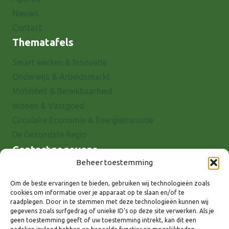
Nieuws
Contact
Thematafels
Smart werken & Innovatie
Onderwijs & Arbeidsmarkt
Mobiliteit & Bereikbaarheid
Wonen & Vastgoed
Circulaire Economie & Energietransitie
De Gezondste Regio
Contactgegevens
Beheer toestemming
Raadhuisstraat 25
7001 EX Doetinchem
Om de beste ervaringen te bieden, gebruiken wij technologieën zoals
cookies om informatie over je apparaat op te slaan en/of te
E-mail: info@8rhk.nl
raadplegen. Door in te stemmen met deze technologieën kunnen wij
Telefoonnummers
gegevens zoals surfgedrag of unieke ID's op deze site verwerken. Als je
geen toestemming geeft of uw toestemming intrekt, kan dit een
Privacyverklaring