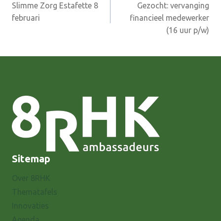
Slimme Zorg Estafette 8
Gezocht: vervanging
navigatie
februari
financieel medewerker
(16 uur p/w)
Sitemap
Over 8RHK
Thematafels
Innovaties
Agenda