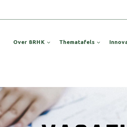
Over 8RHK
Thematafels
Innov