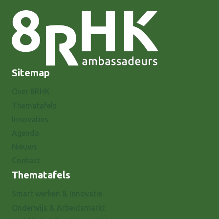
Sitemap
Over 8RHK
Thematafels
Innovaties
Agenda
Nieuws
Contact
Thematafels
Smart werken & Innovatie
Onderwijs & Arbeidsmarkt