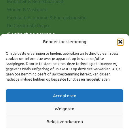
Mobiliteit & Bereikbaarheid
Wonen & Vastgoed
Circulaire Economie & Energietransitie
De Gezondste Regio
Contactgegevens
Beheer toestemming
Raadhuisstraat 25
7001 EX Doetinchem
Om de beste ervaringen te bieden, gebruiken wij technologieën zoals
cookies om informatie over je apparaat op te slaan en/of te
E-mail: info@8rhk.nl
raadplegen. Door in te stemmen met deze technologieën kunnen wij
Telefoonnummers
gegevens zoals surfgedrag of unieke ID's op deze site verwerken. Als je
geen toestemming geeft of uw toestemming intrekt, kan dit een
Privacyverklaring
nadelige invloed hebben op bepaalde functies en mogelijkheden.
Cookieverklaring
Disclaimer
Accepteren
Weigeren
Bekijk voorkeuren
Volg ons via: