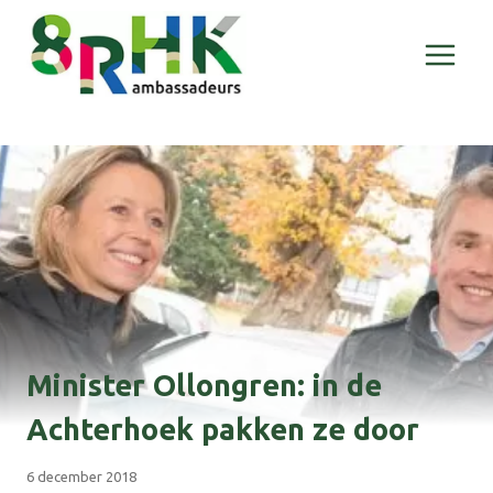
Doorgaan
naar
inhoud
Minister Ollongren: in de
Achterhoek pakken ze door
6 december 2018