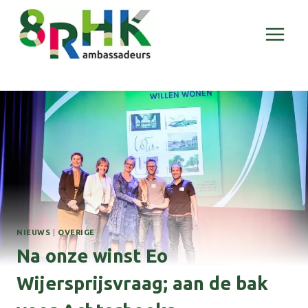
Doorgaan
naar
inhoud
NIEUWS
|
OVERIGE
Na onze winst Eo
Wijersprijsvraag; aan de bak