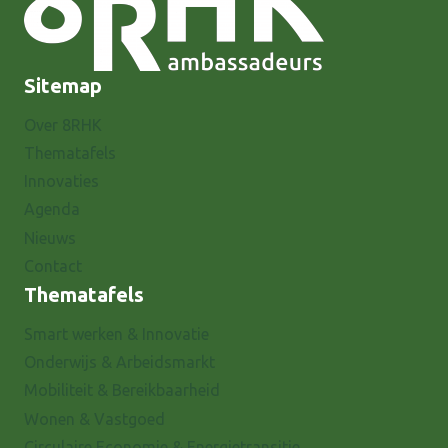
Sitemap
Over 8RHK
Thematafels
Innovaties
Agenda
Nieuws
Contact
Thematafels
Smart werken & Innovatie
Onderwijs & Arbeidsmarkt
Mobiliteit & Bereikbaarheid
Wonen & Vastgoed
Circulaire Economie & Energietransitie