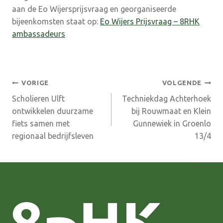
aan de Eo Wijersprijsvraag en georganiseerde
bijeenkomsten staat op:
Eo Wijers Prijsvraag – 8RHK
ambassadeurs
Bericht
VORIGE
VOLGENDE
Scholieren Ulft
Techniekdag Achterhoek
navigatie
ontwikkelen duurzame
bij Rouwmaat en Klein
fiets samen met
Gunnewiek in Groenlo
regionaal bedrijfsleven
13/4