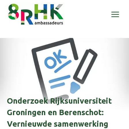
Doorgaan
naar
inhoud
Onderzoek Rijksuniversiteit
Groningen en Berenschot:
Vernieuwde samenwerking