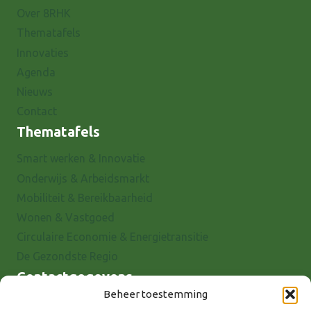
Over 8RHK
Thematafels
Innovaties
Agenda
Nieuws
Contact
Thematafels
Smart werken & Innovatie
Onderwijs & Arbeidsmarkt
Mobiliteit & Bereikbaarheid
Wonen & Vastgoed
Circulaire Economie & Energietransitie
De Gezondste Regio
Contactgegevens
Beheer toestemming
Raadhuisstraat 25