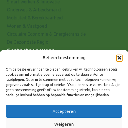
Smart werken & Innovatie
Onderwijs & Arbeidsmarkt
Mobiliteit & Bereikbaarheid
Wonen & Vastgoed
Circulaire Economie & Energietransitie
De Gezondste Regio
Contactgegevens
Beheer toestemming
Raadhuisstraat 25
7001 EX Doetinchem
Om de beste ervaringen te bieden, gebruiken wij technologieën zoals
cookies om informatie over je apparaat op te slaan en/of te
E-mail: info@8rhk.nl
raadplegen. Door in te stemmen met deze technologieën kunnen wij
Telefoonnummers
gegevens zoals surfgedrag of unieke ID's op deze site verwerken. Als je
geen toestemming geeft of uw toestemming intrekt, kan dit een
Privacyverklaring
nadelige invloed hebben op bepaalde functies en mogelijkheden.
Cookieverklaring
Disclaimer
Accepteren
Weigeren