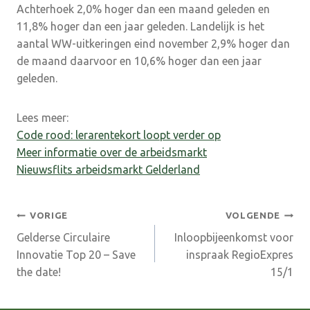
Achterhoek 2,0% hoger dan een maand geleden en
11,8% hoger dan een jaar geleden. Landelijk is het
aantal WW-uitkeringen eind november 2,9% hoger dan
de maand daarvoor en 10,6% hoger dan een jaar
geleden.
Lees meer:
Code rood: lerarentekort loopt verder op
Meer informatie over de arbeidsmarkt
Nieuwsflits arbeidsmarkt Gelderland
Bericht
VORIGE
VOLGENDE
Gelderse Circulaire
Inloopbijeenkomst voor
navigatie
Innovatie Top 20 – Save
inspraak RegioExpres
the date!
15/1