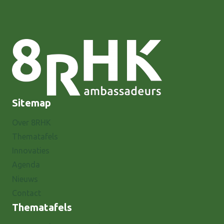
Sitemap
Over 8RHK
Thematafels
Innovaties
Agenda
Nieuws
Contact
Thematafels