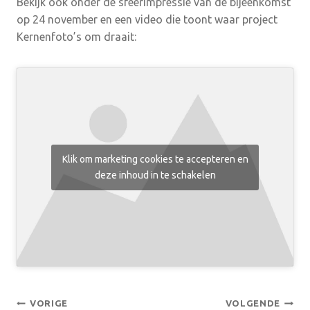
Bekijk ook onder de sfeerimpressie van de bijeenkomst
op 24 november en een video die toont waar project
Kernenfoto’s om draait:
Klik om marketing cookies te accepteren en
deze inhoud in te schakelen
Bericht
VORIGE
VOLGENDE