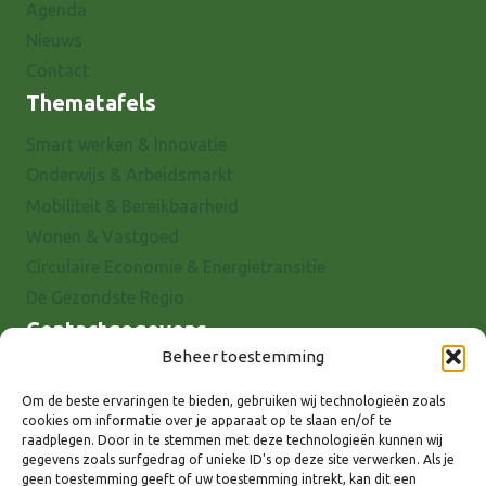
Agenda
Nieuws
Contact
Thematafels
Smart werken & Innovatie
Onderwijs & Arbeidsmarkt
Mobiliteit & Bereikbaarheid
Wonen & Vastgoed
Circulaire Economie & Energietransitie
De Gezondste Regio
Contactgegevens
Beheer toestemming
Raadhuisstraat 25
7001 EX Doetinchem
Om de beste ervaringen te bieden, gebruiken wij technologieën zoals
cookies om informatie over je apparaat op te slaan en/of te
E-mail: info@8rhk.nl
raadplegen. Door in te stemmen met deze technologieën kunnen wij
Telefoonnummers
gegevens zoals surfgedrag of unieke ID's op deze site verwerken. Als je
geen toestemming geeft of uw toestemming intrekt, kan dit een