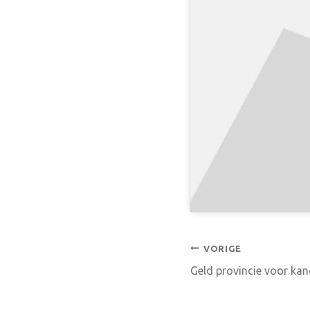
Bericht
VORIGE
Geld provincie voor ka
navigatie