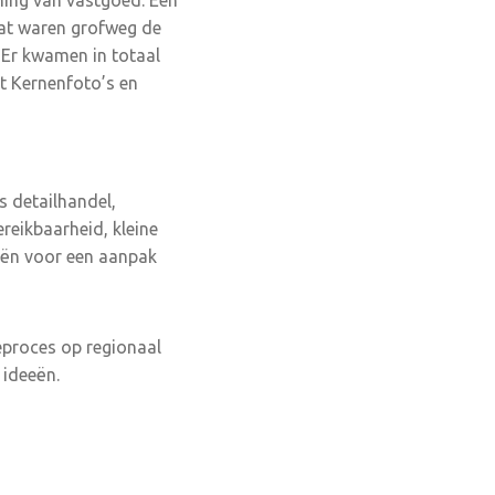
ing van vastgoed. Een
 Dat waren grofweg de
 Er kwamen in totaal
ct Kernenfoto’s en
s detailhandel,
eikbaarheid, kleine
eën voor een aanpak
eproces op regionaal
 ideeën.