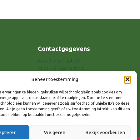
Contactgegevens
Raadhuisstraat 25
7001 EX Doetinchem
E-mail: info@8rhk.nl
Beheer toestemming
Telefoonnummers
 ervaringen te bieden, gebruiken wij technologieën zoals cookies om
Privacyverklaring
over je apparaat op te slaan en/of te raadplegen. Door in te stemmen
Cookieverklaring
chnologieën kunnen wij gegevens zoals surfgedrag of unieke ID's op deze
ken. Als je geen toestemming geeft of uw toestemming intrekt, kan dit een
Disclaimer
vloed hebben op bepaalde functies en mogelijkheden.
epteren
Weigeren
Bekijk voorkeuren