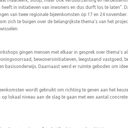
okaal maatwerk, sloop, maar ook verduurzaming en herbestemm
heeft in initiatieven van inwoners en dus durft los te laten”.
ngen van twee regionale bijeenkomsten op 17 en 24 november.
om zich te buigen over de belangrijkste thema’s van het proje
 wisselen.
orkshops gingen mensen met elkaar in gesprek over thema’s al
ningvoorraad, bewonersinitiatieven, leegstaand vastgoed, ber
 en basisonderwijs. Daarnaast werd er ruimte geboden om ide
eenkomsten wordt gebruikt om richting te geven aan het keuz
op lokaal niveau aan de slag te gaan met een aantal concrete