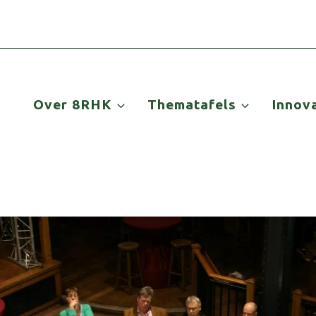
Over 8RHK
Thematafels
Innov