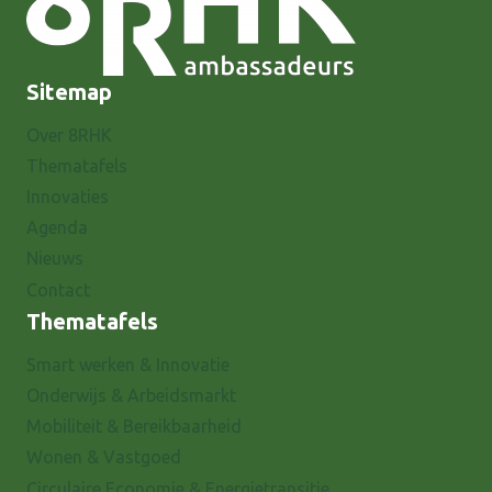
Sitemap
Over 8RHK
Thematafels
Innovaties
Agenda
Nieuws
Contact
Thematafels
Smart werken & Innovatie
Onderwijs & Arbeidsmarkt
Mobiliteit & Bereikbaarheid
Wonen & Vastgoed
Circulaire Economie & Energietransitie