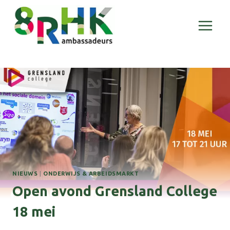
Doorgaan
naar
inhoud
NIEUWS
|
ONDERWIJS & ARBEIDSMARKT
Open avond Grensland College
18 mei