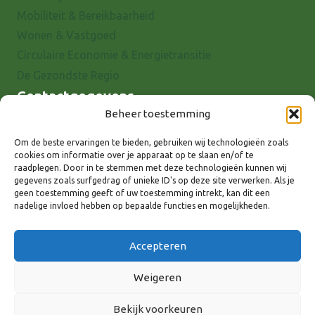
Mobiliteit & Bereikbaarheid
Wonen & Vastgoed
Circulaire Economie & Energietransitie
De Gezondste Regio
Contactgegevens
Beheer toestemming
Raadhuisstraat 25
7001 EX Doetinchem
Om de beste ervaringen te bieden, gebruiken wij technologieën zoals
cookies om informatie over je apparaat op te slaan en/of te
E-mail: info@8rhk.nl
raadplegen. Door in te stemmen met deze technologieën kunnen wij
Telefoonnummers
gegevens zoals surfgedrag of unieke ID's op deze site verwerken. Als je
geen toestemming geeft of uw toestemming intrekt, kan dit een
Privacyverklaring
nadelige invloed hebben op bepaalde functies en mogelijkheden.
Cookieverklaring
Disclaimer
Accepteren
Weigeren
Bekijk voorkeuren
Volg ons via: