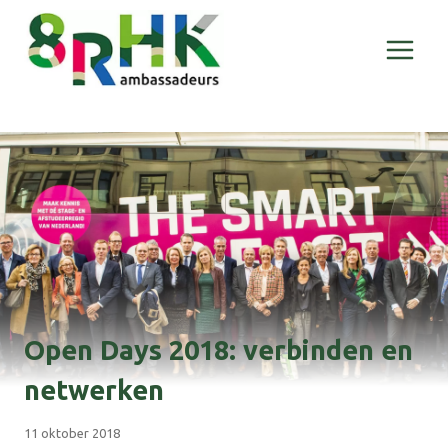
Doorgaan
naar
inhoud
Open Days 2018: verbinden en
netwerken
11 oktober 2018