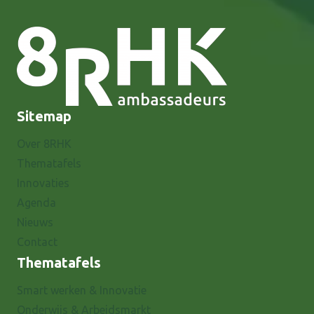
Sitemap
Over 8RHK
Thematafels
Innovaties
Agenda
Nieuws
Contact
Thematafels
Smart werken & Innovatie
Onderwijs & Arbeidsmarkt