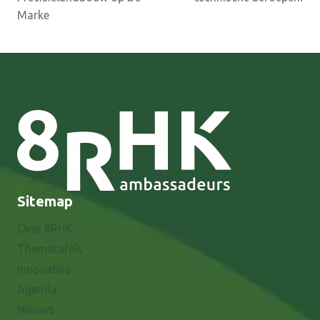
Marke
Sitemap
Over 8RHK
Thematafels
Innovaties
Agenda
Nieuws