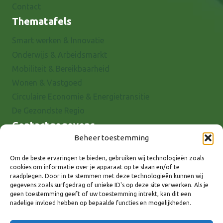
Contact
Thematafels
Smart werken & Innovatie
Onderwijs & Arbeidsmarkt
Mobiliteit & Bereikbaarheid
Wonen & Vastgoed
Circulaire Economie & Energietransitie
De Gezondste Regio
Contactgegevens
Beheer toestemming
Raadhuisstraat 25
7001 EX Doetinchem
Om de beste ervaringen te bieden, gebruiken wij technologieën zoals
cookies om informatie over je apparaat op te slaan en/of te
E-mail: info@8rhk.nl
raadplegen. Door in te stemmen met deze technologieën kunnen wij
Telefoonnummers
gegevens zoals surfgedrag of unieke ID's op deze site verwerken. Als je
geen toestemming geeft of uw toestemming intrekt, kan dit een
Privacyverklaring
nadelige invloed hebben op bepaalde functies en mogelijkheden.
Cookieverklaring