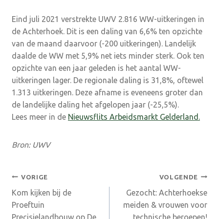
Eind juli 2021 verstrekte UWV 2.816 WW-uitkeringen in
de Achterhoek. Dit is een daling van 6,6% ten opzichte
van de maand daarvoor (-200 uitkeringen). Landelijk
daalde de WW met 5,9% net iets minder sterk. Ook ten
opzichte van een jaar geleden is het aantal WW-
uitkeringen lager. De regionale daling is 31,8%, oftewel
1.313 uitkeringen. Deze afname is eveneens groter dan
de landelijke daling het afgelopen jaar (-25,5%).
Lees meer in de
Nieuwsflits Arbeidsmarkt Gelderland.
Bron: UWV
Bericht
VORIGE
VOLGENDE
Kom kijken bij de
Gezocht: Achterhoekse
navigatie
Proeftuin
meiden & vrouwen voor
Precisielandbouw op De
technische beroepen!