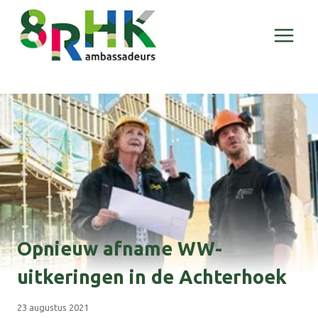
Doorgaan
naar
inhoud
Opnieuw afname WW-
uitkeringen in de Achterhoek
23 augustus 2021