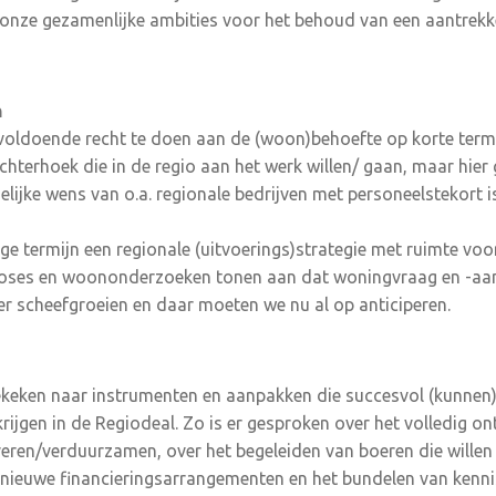
n onze gezamenlijke ambities voor het behoud van een aantrekk
n
voldoende recht te doen aan de (woon)behoefte op korte termi
hterhoek die in de regio aan het werk willen/ gaan, maar hier
elijke wens van o.a. regionale bedrijven met personeelstekort 
ange termijn een regionale (uitvoerings)strategie met ruimte vo
oses en woononderzoeken tonen aan dat woningvraag en -aanb
r scheefgroeien en daar moeten we nu al op anticiperen.
gekeken naar instrumenten en aanpakken die succesvol (kunnen)
krijgen in de Regiodeal. Zo is er gesproken over het volledig 
eren/verduurzamen, over het begeleiden van boeren die wille
r nieuwe financieringsarrangementen en het bundelen van kennis