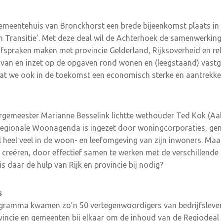
gemeentehuis van Bronckhorst een brede bijeenkomst plaats in
n Transitie’. Met deze deal wil de Achterhoek de samenwerking
afspraken maken met provincie Gelderland, Rijksoverheid en rel
 van en inzet op de opgaven rond wonen en (leegstaand) vastgo
dat we ook in de toekomst een economisch sterke en aantrekkeli
gemeester Marianne Besselink lichtte wethouder Ted Kok (Aalt
Regionale Woonagenda is ingezet door woningcorporaties, gem
l heel veel in de woon- en leefomgeving van zijn inwoners. Ma
k creëren, door effectief samen te werken met de verschillende
is daar de hulp van Rijk en provincie bij nodig?
s
gramma kwamen zo’n 50 vertegenwoordigers van bedrijfsleve
incie en gemeenten bij elkaar om de inhoud van de Regiodeal 