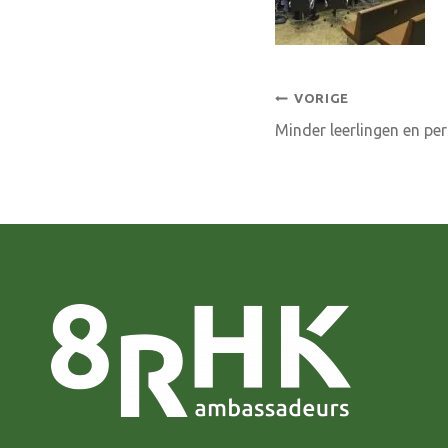
Bericht
VORIGE
Minder leerlingen en pe
navigatie