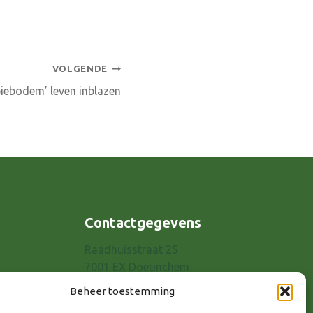
VOLGENDE
iebodem’ leven inblazen
Contactgegevens
Raadhuisstraat 25
7001 EX Doetinchem
E-mail: info@8rhk.nl
Beheer toestemming
Telefoonnummers