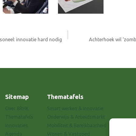
rsoneel: innovatie hard nodig
Achterhoek wil ‘zomb
Sitemap
Thematafels
Over 8RHK
Smart werken & Innovatie
Thematafels
Onderwijs & Arbeidsmarkt
Innovaties
Mobiliteit & Bereikbaarheid
Agenda
Wonen & Vastgoed