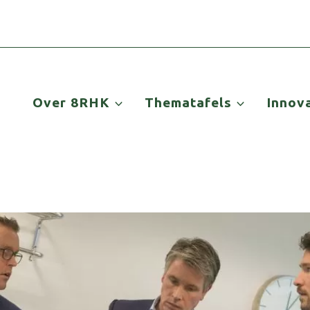
Over 8RHK
Thematafels
Innov