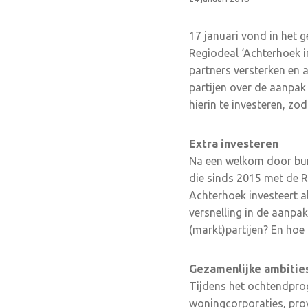
17 januari vond in het 
Regiodeal ‘Achterhoek i
partners versterken en 
partijen over de aanpak
hierin te investeren, zo
Extra investeren
Na een welkom door bur
die sinds 2015 met de 
Achterhoek investeert a
versnelling in de aanpa
(markt)partijen? En hoe 
Gezamenlijke ambitie
Tijdens het ochtendpro
woningcorporaties, prov