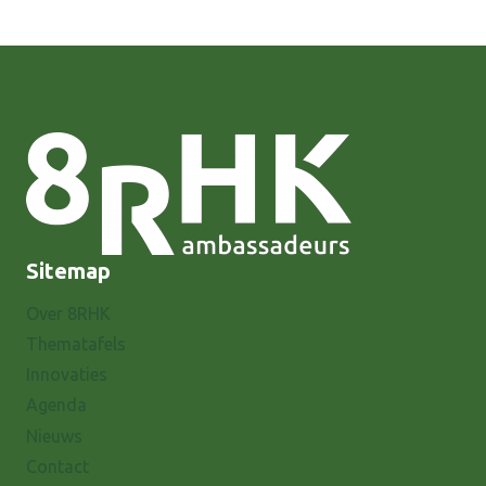
Sitemap
Over 8RHK
Thematafels
Innovaties
Agenda
Nieuws
Contact