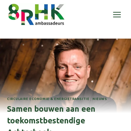
Doorgaan
naar
inhoud
CIRCULAIRE ECONOMIE & ENERGIETRANSITIE
|
NIEUWS
Samen bouwen aan een
toekomstbestendige