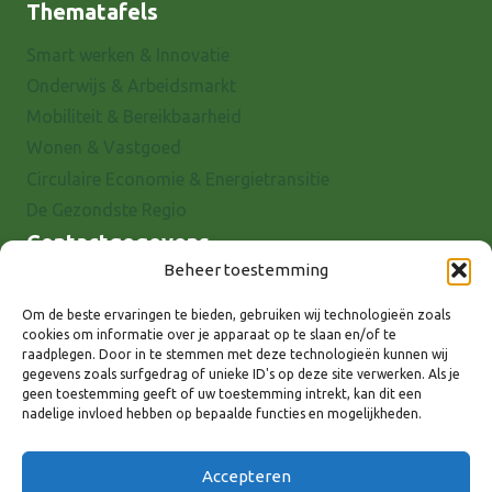
Thematafels
Smart werken & Innovatie
Onderwijs & Arbeidsmarkt
Mobiliteit & Bereikbaarheid
Wonen & Vastgoed
Circulaire Economie & Energietransitie
De Gezondste Regio
Contactgegevens
Beheer toestemming
Raadhuisstraat 25
7001 EX Doetinchem
Om de beste ervaringen te bieden, gebruiken wij technologieën zoals
cookies om informatie over je apparaat op te slaan en/of te
E-mail: info@8rhk.nl
raadplegen. Door in te stemmen met deze technologieën kunnen wij
Telefoonnummers
gegevens zoals surfgedrag of unieke ID's op deze site verwerken. Als je
geen toestemming geeft of uw toestemming intrekt, kan dit een
Privacyverklaring
nadelige invloed hebben op bepaalde functies en mogelijkheden.
Cookieverklaring
Disclaimer
Accepteren