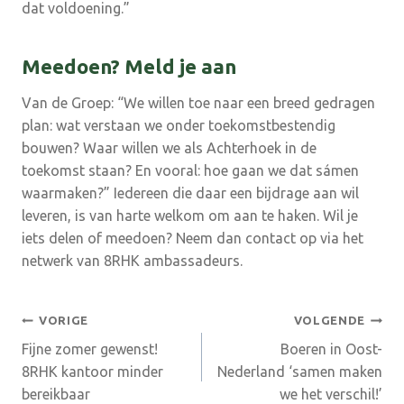
dat voldoening.”
Meedoen? Meld je aan
Van de Groep: “We willen toe naar een breed gedragen
plan: wat verstaan we onder toekomstbestendig
bouwen? Waar willen we als Achterhoek in de
toekomst staan? En vooral: hoe gaan we dat sámen
waarmaken?” Iedereen die daar een bijdrage aan wil
leveren, is van harte welkom om aan te haken. Wil je
iets delen of meedoen? Neem dan contact op via het
netwerk van 8RHK ambassadeurs.
Bericht
VORIGE
VOLGENDE
Fijne zomer gewenst!
Boeren in Oost-
navigatie
8RHK kantoor minder
Nederland ‘samen maken
bereikbaar
we het verschil!’