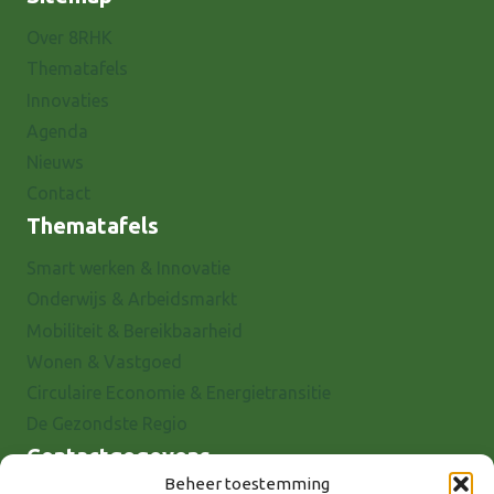
Over 8RHK
Thematafels
Innovaties
Agenda
Nieuws
Contact
Thematafels
Smart werken & Innovatie
Onderwijs & Arbeidsmarkt
Mobiliteit & Bereikbaarheid
Wonen & Vastgoed
Circulaire Economie & Energietransitie
De Gezondste Regio
Contactgegevens
Beheer toestemming