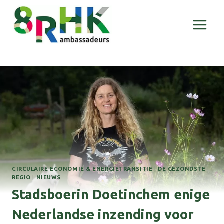
Doorgaan
naar
inhoud
CIRCULAIRE ECONOMIE & ENERGIETRANSITIE
|
DE GEZONDSTE
REGIO
|
NIEUWS
Stadsboerin Doetinchem enige
Nederlandse inzending voor