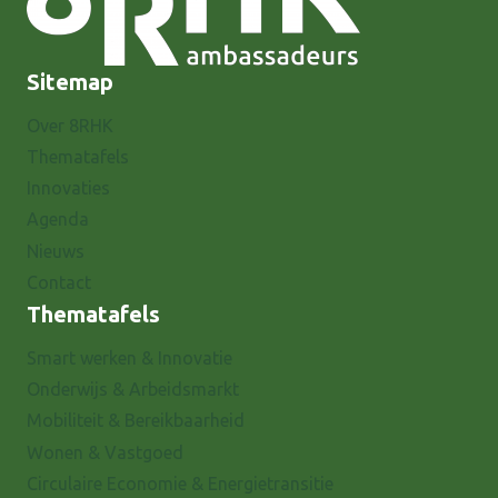
Sitemap
Over 8RHK
Thematafels
Innovaties
Agenda
Nieuws
Contact
Thematafels
Smart werken & Innovatie
Onderwijs & Arbeidsmarkt
Mobiliteit & Bereikbaarheid
Wonen & Vastgoed
Circulaire Economie & Energietransitie