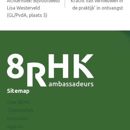
Achterhoek! Bijvoorbeeld
Kracht van vernieuwen in
Lisa Westerveld
de praktijk’ in ontvangst
(GL/PvdA, plaats 5)
Sitemap
Over 8RHK
Thematafels
Innovaties
Agenda