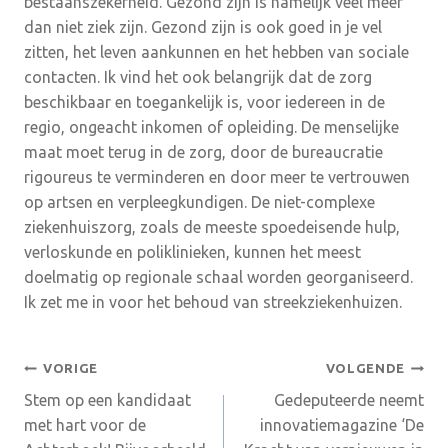
bestaanszekerheid. Gezond zijn is namelijk veel meer
dan niet ziek zijn. Gezond zijn is ook goed in je vel
zitten, het leven aankunnen en het hebben van sociale
contacten. Ik vind het ook belangrijk dat de zorg
beschikbaar en toegankelijk is, voor iedereen in de
regio, ongeacht inkomen of opleiding. De menselijke
maat moet terug in de zorg, door de bureaucratie
rigoureus te verminderen en door meer te vertrouwen
op artsen en verpleegkundigen. De niet-complexe
ziekenhuiszorg, zoals de meeste spoedeisende hulp,
verloskunde en poliklinieken, kunnen het meest
doelmatig op regionale schaal worden georganiseerd.
Ik zet me in voor het behoud van streekziekenhuizen.
Bericht
VORIGE
VOLGENDE
Stem op een kandidaat
Gedeputeerde neemt
navigatie
met hart voor de
innovatiemagazine ‘De