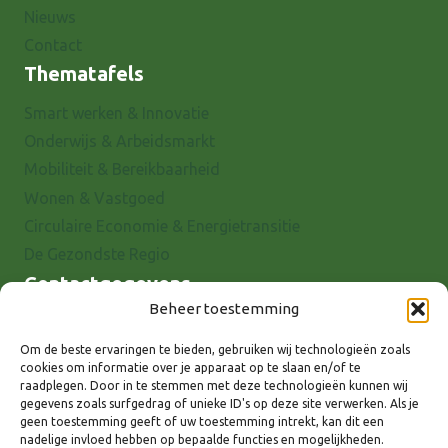
Nieuws
Contact
Thematafels
Smart werken & Innovatie
Onderwijs & Arbeidsmarkt
Mobiliteit & Bereikbaarheid
Wonen & Vastgoed
Circulaire Economie & Energietransitie
De Gezondste Regio
Contactgegevens
Beheer toestemming
Raadhuisstraat 25
7001 EX Doetinchem
Om de beste ervaringen te bieden, gebruiken wij technologieën zoals
cookies om informatie over je apparaat op te slaan en/of te
E-mail: info@8rhk.nl
raadplegen. Door in te stemmen met deze technologieën kunnen wij
Telefoonnummers
gegevens zoals surfgedrag of unieke ID's op deze site verwerken. Als je
geen toestemming geeft of uw toestemming intrekt, kan dit een
Privacyverklaring
nadelige invloed hebben op bepaalde functies en mogelijkheden.