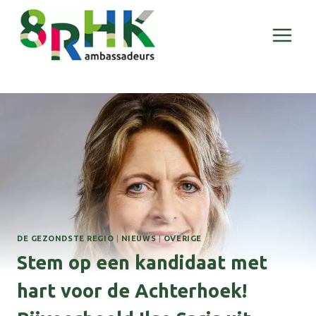
Doorgaan
naar
inhoud
DE GEZONDSTE REGIO
|
NIEUWS
|
OVERIGE
Stem op een kandidaat met
hart voor de Achterhoek!