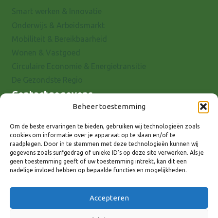
Smart werken & Innovatie
Onderwijs & Arbeidsmarkt
Mobiliteit & Bereikbaarheid
Wonen & Vastgoed
Circulaire Economie & Energietransitie
De Gezondste Regio
Contactgegevens
Beheer toestemming
Raadhuisstraat 25
7001 EX Doetinchem
Om de beste ervaringen te bieden, gebruiken wij technologieën zoals
cookies om informatie over je apparaat op te slaan en/of te
E-mail: info@8rhk.nl
raadplegen. Door in te stemmen met deze technologieën kunnen wij
Telefoonnummers
gegevens zoals surfgedrag of unieke ID's op deze site verwerken. Als je
geen toestemming geeft of uw toestemming intrekt, kan dit een
Privacyverklaring
nadelige invloed hebben op bepaalde functies en mogelijkheden.
Cookieverklaring
Disclaimer
Accepteren