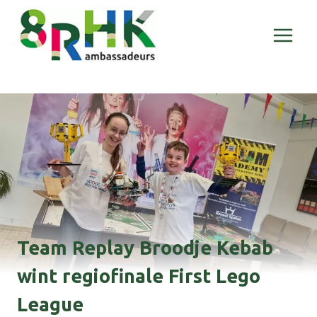
Doorgaan
naar
inhoud
Team Replay Broodje Kebab
wint regiofinale First Lego
League