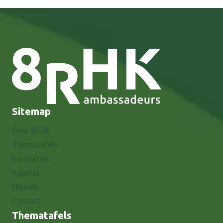
Sitemap
Over 8RHK
Thematafels
Innovaties
Agenda
Nieuws
Contact
Thematafels