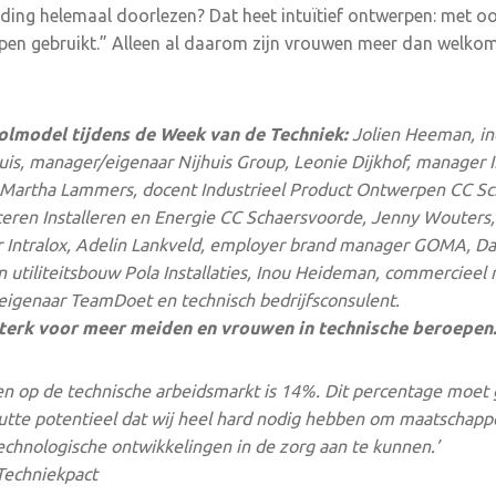
iding helemaal doorlezen? Dat heet intuïtief ontwerpen: met o
rpen gebruikt.” Alleen al daarom zijn vrouwen meer dan welkom
lmodel tijdens de Week van de Techniek:
Jolien Heeman, in
uis, manager/eigenaar Nijhuis Group, Leonie Dijkhof, manager I
 Martha Lammers, docent Industrieel Product Ontwerpen CC Sc
ceren Installeren en Energie CC Schaersvoorde, Jenny Wouters,
ntralox, Adelin Lankveld, employer brand manager GOMA, Da
tiliteitsbouw Pola Installaties, Inou Heideman, commercieel
igenaar TeamDoet en technisch bedrijfsconsulent.
sterk voor meer meiden en vrouwen in technische beroepen
en op de technische arbeidsmarkt is 14%. Dit percentage moe
tte potentieel dat wij heel hard nodig hebben om maatschappel
technologische ontwikkelingen in de zorg aan te kunnen.’
 Techniekpact