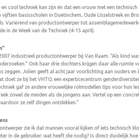
p en cool techniek kan zijn én dat een vrouw met een technisch
 vijftien basisscholen in Doetinchem, Oude IJsselstreek en Br
als. Variërend van productontwerper tot assemblagemedewerke
de in de Week van de Techniek (4-15 april).
n”
2007 industrieel productontwerper bij Van Raam. “Als kind was
nderzoeken.” Ook haar drie dochters krijgen daar alle ruimte 
 zeggen. Jolien geeft al acht jaar voorlichting aan ouders en 
t doet ze bij het VHTO, een experticecentrum genderdiversiteit 
hniek gaf ze andere vrouwelijke rolmodellen tips voor hun les
Spreek zowel de meiden als de jongens aan. Vertel op een concr
waardoor ze zelf dingen ontdekken.”
mens
s ontwerper zie ik dat mannen vooral kijken of iets technisch k
ter in de gebruiker: wat heeft die nodig? Is direct duidelijk ho