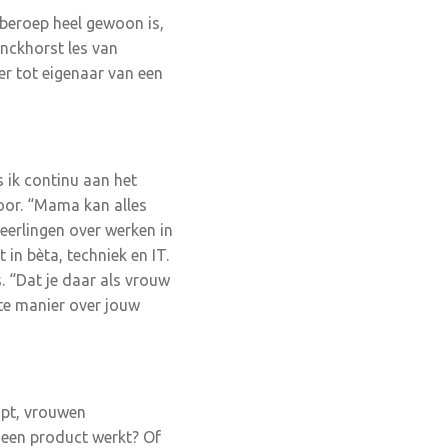
 beroep heel gewoon is,
onckhorst les van
r tot eigenaar van een
 ik continu aan het
voor. “Mama kan alles
leerlingen over werken in
in bèta, techniek en IT.
. “Dat je daar als vrouw
ete manier over jouw
lopt, vrouwen
e een product werkt? Of