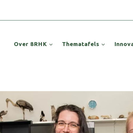
Over 8RHK
Thematafels
Innov