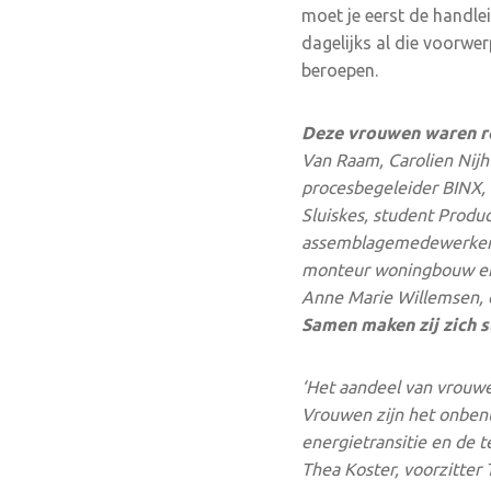
moet je eerst de handle
dagelijks al die voorwe
beroepen.
Deze vrouwen waren ro
Van Raam, Carolien Nijh
procesbegeleider BINX,
Sluiskes, student Produ
assemblagemedewerker I
monteur woningbouw en u
Anne Marie Willemsen, e
Samen maken zij zich 
‘Het aandeel van vrouw
Vrouwen zijn het onbenu
energietransitie en de 
Thea Koster, voorzitter