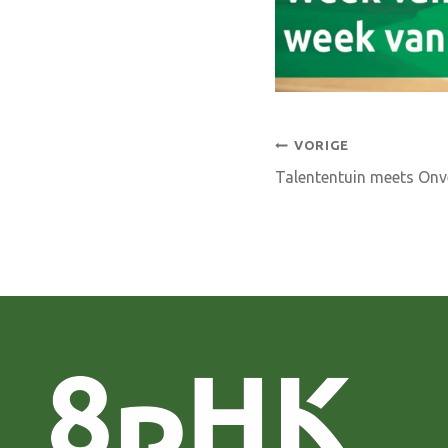
Bericht
VORIGE
Talententuin meets On
navigatie