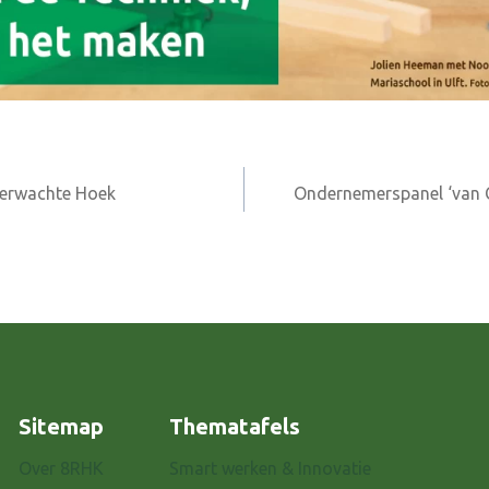
verwachte Hoek
Ondernemerspanel ‘van Cri
Sitemap
Thematafels
Over 8RHK
Smart werken & Innovatie