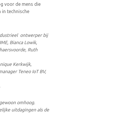
og voor de mens die
 in technische
dustrieel ontwerper bij
IME, Bianca Lowik,
haersvoorde, Ruth
nique Kerkwijk,
 manager Teneo IoT BV,
.
t gewoon omhoog.
ijke uitdagingen als de