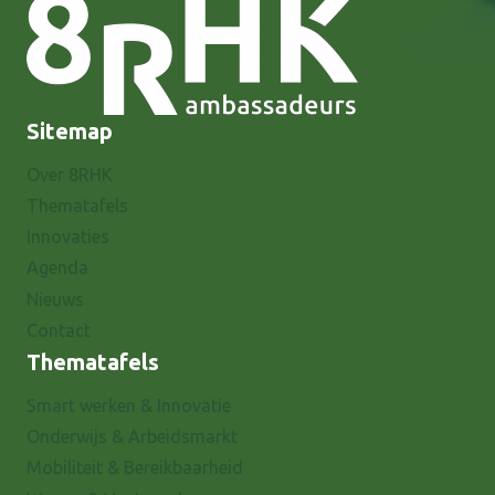
Sitemap
Over 8RHK
Thematafels
Innovaties
Agenda
Nieuws
Contact
Thematafels
Smart werken & Innovatie
Onderwijs & Arbeidsmarkt
Mobiliteit & Bereikbaarheid