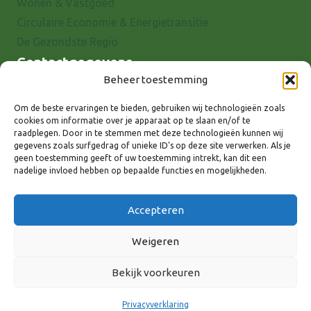
Wonen & Vastgoed
Circulaire Economie & Energietransitie
De Gezondste Regio
Contactgegevens
Beheer toestemming
Raadhuisstraat 25
7001 EX Doetinchem
Om de beste ervaringen te bieden, gebruiken wij technologieën zoals
cookies om informatie over je apparaat op te slaan en/of te
E-mail: info@8rhk.nl
raadplegen. Door in te stemmen met deze technologieën kunnen wij
Telefoonnummers
gegevens zoals surfgedrag of unieke ID's op deze site verwerken. Als je
geen toestemming geeft of uw toestemming intrekt, kan dit een
Privacyverklaring
nadelige invloed hebben op bepaalde functies en mogelijkheden.
Cookieverklaring
Disclaimer
Accepteren
Weigeren
Bekijk voorkeuren
Volg ons via:
Privacyverklaring