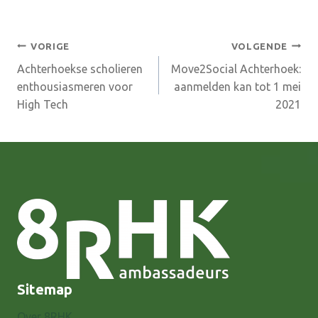
Bericht
VORIGE
VOLGENDE
Achterhoekse scholieren
Move2Social Achterhoek:
navigatie
enthousiasmeren voor
aanmelden kan tot 1 mei
High Tech
2021
Sitemap
Over 8RHK