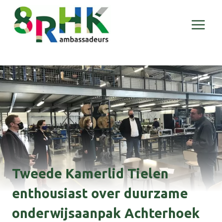
Doorgaan
naar
inhoud
Tweede Kamerlid Tielen
enthousiast over duurzame
onderwijsaanpak Achterhoek