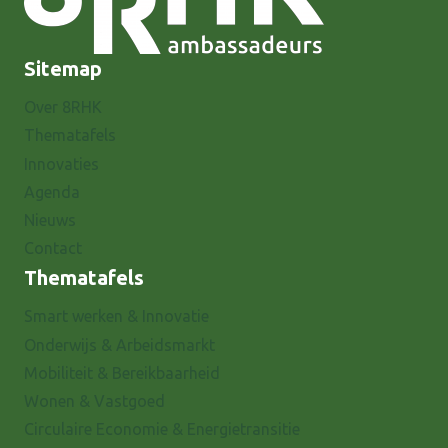
Sitemap
Over 8RHK
Thematafels
Innovaties
Agenda
Nieuws
Contact
Thematafels
Smart werken & Innovatie
Onderwijs & Arbeidsmarkt
Mobiliteit & Bereikbaarheid
Wonen & Vastgoed
Circulaire Economie & Energietransitie