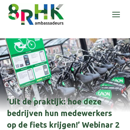
Doorgaan
naar
inhoud
‘Uit de praktijk: hoe deze
bedrijven hun medewerkers
op de fiets krijgen!’ Webinar 2