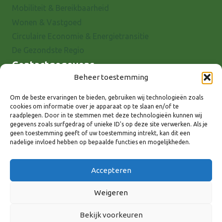
Mobiliteit & Bereikbaarheid
Wonen & Vastgoed
Circulaire Economie & Energietransitie
De Gezondste Regio
Contactgegevens
Beheer toestemming
Raadhuisstraat 25
7001 EX Doetinchem
Om de beste ervaringen te bieden, gebruiken wij technologieën zoals
cookies om informatie over je apparaat op te slaan en/of te
E-mail: info@8rhk.nl
raadplegen. Door in te stemmen met deze technologieën kunnen wij
Telefoonnummers
gegevens zoals surfgedrag of unieke ID's op deze site verwerken. Als je
geen toestemming geeft of uw toestemming intrekt, kan dit een
Privacyverklaring
nadelige invloed hebben op bepaalde functies en mogelijkheden.
Cookieverklaring
Disclaimer
Accepteren
Weigeren
Bekijk voorkeuren
Volg ons via: