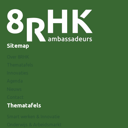
Sitemap
Over 8RHK
Thematafels
Innovaties
Agenda
Nieuws
Contact
Thematafels
Smart werken & Innovatie
Onderwijs & Arbeidsmarkt