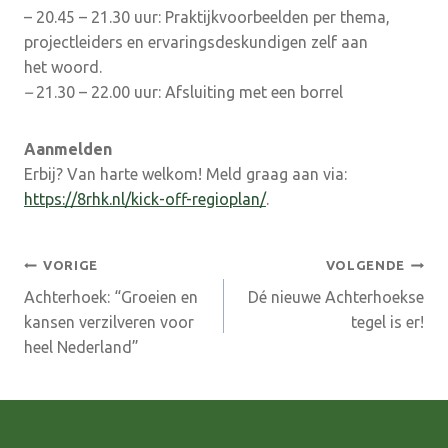
– 20.45 – 21.30 uur: Praktijkvoorbeelden per thema,
projectleiders en ervaringsdeskundigen zelf aan
het woord.
–
21.30 – 22.00 uur: Afsluiting met een borrel
Aanmelden
Erbij? Van harte welkom! Meld graag aan via:
https://8rhk.nl/kick-off-regioplan/
.
Bericht
VORIGE
VOLGENDE
Achterhoek: “Groeien en
Dé nieuwe Achterhoekse
navigatie
kansen verzilveren voor
tegel is er!
heel Nederland”