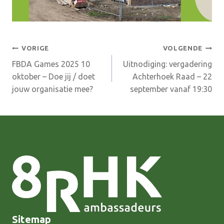
Bericht
VORIGE
VOLGENDE
FBDA Games 2025 10
Uitnodiging: vergadering
navigatie
oktober – Doe jij / doet
Achterhoek Raad – 22
jouw organisatie mee?
september vanaf 19:30
Sitemap