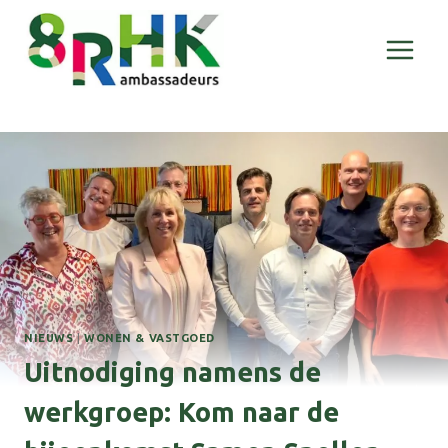
Doorgaan
naar
inhoud
NIEUWS
|
WONEN & VASTGOED
Uitnodiging namens de
werkgroep: Kom naar de