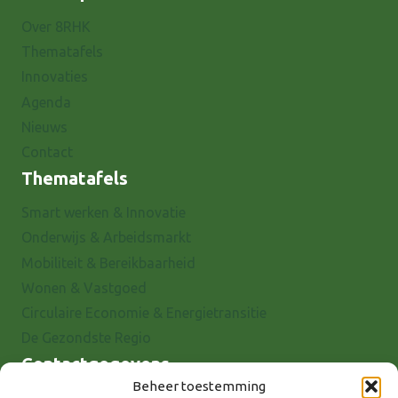
Over 8RHK
Thematafels
Innovaties
Agenda
Nieuws
Contact
Thematafels
Smart werken & Innovatie
Onderwijs & Arbeidsmarkt
Mobiliteit & Bereikbaarheid
Wonen & Vastgoed
Circulaire Economie & Energietransitie
De Gezondste Regio
Contactgegevens
Beheer toestemming