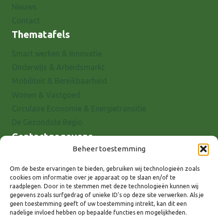
Nieuws
Contact
Thematafels
Smart werken & Innovatie
Onderwijs & Arbeidsmarkt
Mobiliteit & Bereikbaarheid
Wonen & Vastgoed
Circulaire Economie & Energietransitie
De Gezondste Regio
Contactgegevens
Beheer toestemming
Raadhuisstraat 25
7001 EX Doetinchem
Om de beste ervaringen te bieden, gebruiken wij technologieën zoals
cookies om informatie over je apparaat op te slaan en/of te
E-mail: info@8rhk.nl
raadplegen. Door in te stemmen met deze technologieën kunnen wij
Telefoonnummers
gegevens zoals surfgedrag of unieke ID's op deze site verwerken. Als je
geen toestemming geeft of uw toestemming intrekt, kan dit een
Privacyverklaring
nadelige invloed hebben op bepaalde functies en mogelijkheden.