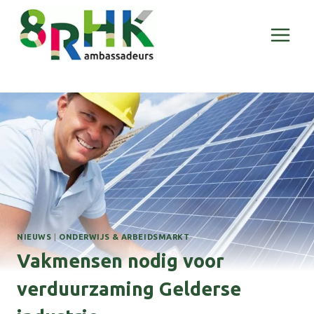
Doorgaan
naar
inhoud
NIEUWS
|
ONDERWIJS & ARBEIDSMARKT
Vakmensen nodig voor
verduurzaming Gelderse