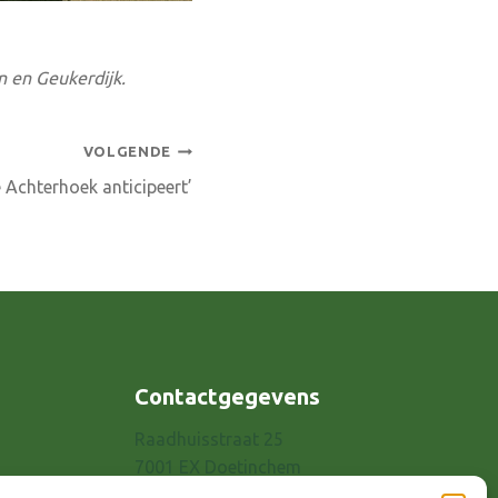
n en Geukerdijk.
VOLGENDE
e Achterhoek anticipeert’
Contactgegevens
Raadhuisstraat 25
7001 EX Doetinchem