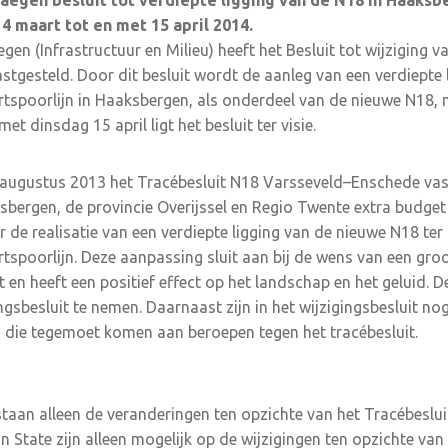
aegen besluit tot verdiepte ligging van de N18 in Haaksbe
n 4 maart tot en met 15 april 2014.
gen (Infrastructuur en Milieu) heeft het Besluit tot wijziging 
tgesteld. Door dit besluit wordt de aanleg van een verdiepte l
spoorlijn in Haaksbergen, als onderdeel van de nieuwe N18, 
t dinsdag 15 april ligt het besluit ter visie.
 augustus 2013 het Tracébesluit N18 Varsseveld–Enschede vas
ergen, de provincie Overijssel en Regio Twente extra budget (
r de realisatie van een verdiepte ligging van de nieuwe N18 te
poorlijn. Deze aanpassing sluit aan bij de wens van een groo
 en heeft een positief effect op het landschap en het geluid. 
gsbesluit te nemen. Daarnaast zijn in het wijzigingsbesluit nog
 die tegemoet komen aan beroepen tegen het tracébesluit.
t staan alleen de veranderingen ten opzichte van het Tracébesl
 State zijn alleen mogelijk op de wijzigingen ten opzichte van 