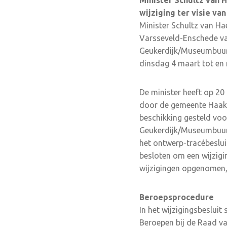
Minister Schultz van H
wijziging ter visie va
Minister Schultz van Hae
Varsseveld-Enschede vas
Geukerdijk/Museumbuurt
dinsdag 4 maart tot en me
De minister heeft op 20
door de gemeente Haaksb
beschikking gesteld voo
Geukerdijk/Museumbuurts
het ontwerp-tracébesluit
besloten om een wijzigin
wijzigingen opgenomen,
Beroepsprocedure
In het wijzigingsbeslui
Beroepen bij de Raad van