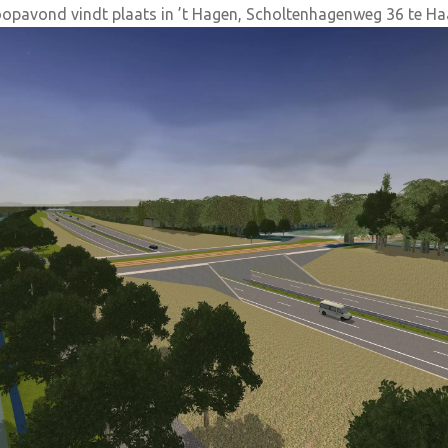
nloopavond vindt plaats in ’t Hagen, Scholtenhagenweg 36 te H