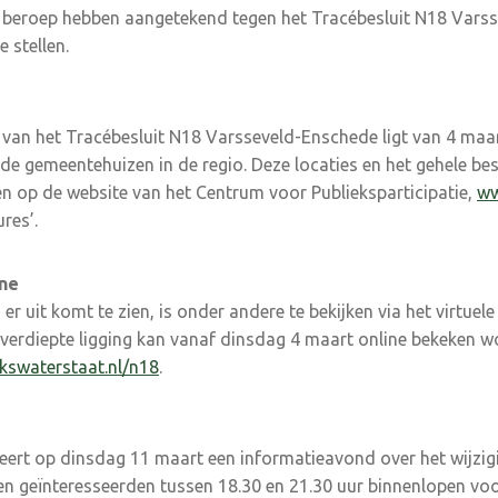
 beroep hebben aangetekend tegen het Tracébesluit N18 Vars
 stellen.
g van het Tracébesluit N18 Varsseveld-Enschede ligt van 4 maart
de gemeentehuizen in de regio. Deze locaties en het gehele besl
nden op de website van het Centrum voor Publieksparticipatie,
ww
res’.
ine
 er uit komt te zien, is onder andere te bekijken via het virtue
 verdiepte ligging kan vanaf dinsdag 4 maart online bekeken 
kswaterstaat.nl/n18
.
eert op dinsdag 11 maart een informatieavond over het wijzigi
n geïnteresseerden tussen 18.30 en 21.30 uur binnenlopen vo