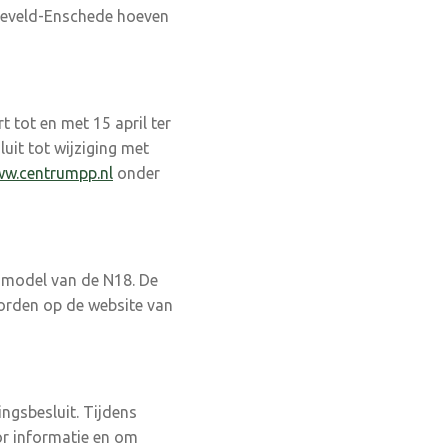
seveld-Enschede hoeven
 tot en met 15 april ter
uit tot wijziging met
w.centrumpp.nl
onder
le model van de N18. De
worden op de website van
ngsbesluit. Tijdens
or informatie en om