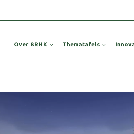
Over 8RHK
Thematafels
Innov