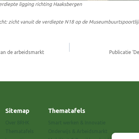
erdiepte ligging richting Haaksbergen
cht: zicht vanuit de verdiepte N18 op de Museumbuurtspoortlij
 van de arbeidsmarkt
Publicatie ‘D
Sitemap
Thematafels
Over 8RHK
Smart werken & Innovatie
Thematafels
Onderwijs & Arbeidsmarkt