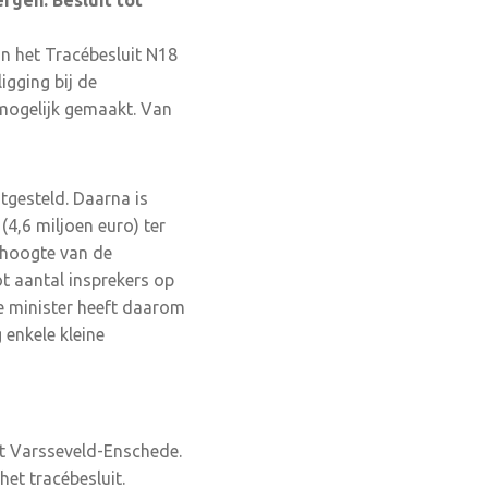
rgen. Besluit tot
van het Tracébesluit N18
igging bij de
mogelijk gemaakt. Van
tgesteld. Daarna is
4,6 miljoen euro) ter
r hoogte van de
t aantal insprekers op
De minister heeft daarom
 enkele kleine
uit Varsseveld-Enschede.
het tracébesluit.