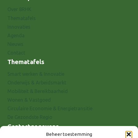
Over 8RHK
Thematafels
Innovaties
Agenda
Nieuws
Contact
Thematafels
Smart werken & Innovatie
Onderwijs & Arbeidsmarkt
Mobiliteit & Bereikbaarheid
Wonen & Vastgoed
Circulaire Economie & Energietransitie
De Gezondste Regio
Contactgegevens
Beheer toestemming