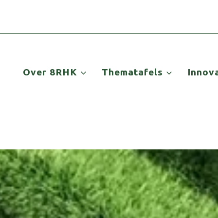
Over 8RHK
Thematafels
Innov