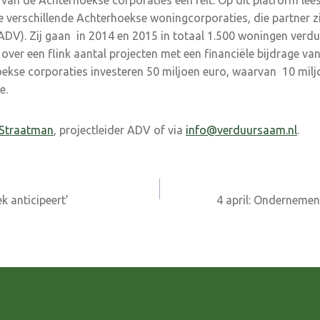
van de Achterhoekse corporaties een feit. Op dit platform lees
 verschillende Achterhoekse woningcorporaties, die partner z
V). Zij gaan in 2014 en 2015 in totaal 1.500 woningen verdu
over een flink aantal projecten met een financiële bijdrage va
ekse corporaties investeren 50 miljoen euro, waarvan 10 milj
e.
 Straatman
, projectleider ADV of via
info@verduursaam.nl
.
k anticipeert’
4 april: Onderneme