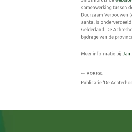
Sinds kort is de
website
samenwerking tussen de
Duurzaam Verbouwen (AD
aantal is onderverdeeld 
Gelderland. De Achterho
bijdrage van de provinci
Meer informatie bij
Jan
Bericht
VORIGE
Publicatie ‘De Achterhoe
navigatie