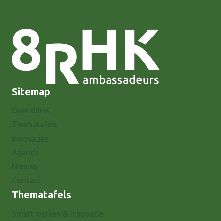
Sitemap
Over 8RHK
Thematafels
Innovaties
Agenda
Nieuws
Contact
Thematafels
Smart werken & Innovatie