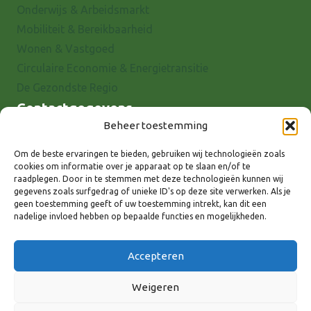
Onderwijs & Arbeidsmarkt
Mobiliteit & Bereikbaarheid
Wonen & Vastgoed
Circulaire Economie & Energietransitie
De Gezondste Regio
Contactgegevens
Beheer toestemming
Raadhuisstraat 25
7001 EX Doetinchem
Om de beste ervaringen te bieden, gebruiken wij technologieën zoals
cookies om informatie over je apparaat op te slaan en/of te
E-mail: info@8rhk.nl
raadplegen. Door in te stemmen met deze technologieën kunnen wij
Telefoonnummers
gegevens zoals surfgedrag of unieke ID's op deze site verwerken. Als je
geen toestemming geeft of uw toestemming intrekt, kan dit een
Privacyverklaring
nadelige invloed hebben op bepaalde functies en mogelijkheden.
Cookieverklaring
Disclaimer
Accepteren
Weigeren