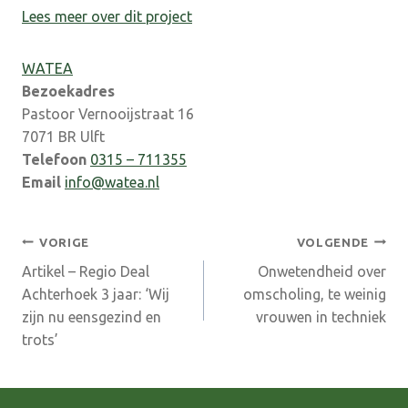
Lees meer over dit project
WATEA
Bezoekadres
Pastoor Vernooijstraat 16
7071 BR Ulft
Telefoon
0315 – 711355
Email
info@watea.nl
Bericht
VORIGE
VOLGENDE
Artikel – Regio Deal
Onwetendheid over
navigatie
Achterhoek 3 jaar: ‘Wij
omscholing, te weinig
zijn nu eensgezind en
vrouwen in techniek
trots’