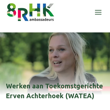
Doorgaan
naar
inhoud
Werken aan Toekomstgerichte
Erven Achterhoek (WATEA)