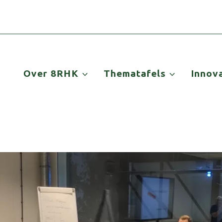
Over 8RHK
Thematafels
Innov