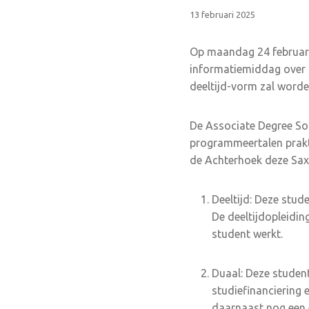
13 februari 2025
Op maandag 24 februari 
informatiemiddag over 
deeltijd-vorm zal word
De Associate Degree Sof
programmeertalen prakti
de Achterhoek deze Saxi
Deeltijd: Deze stud
De deeltijdopleidin
student werkt.
Duaal: Deze studen
studiefinanciering 
daarnaast nog een 