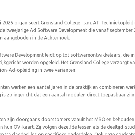
2025 organiseert Grensland College i.s.m. AT Techniekopleid
de tweejarige Ad Software Development die vanaf september 2
en aangeboden in de Achterhoek.
tware Development leidt op tot softwareontwikkelaars, die in
jkgericht worden opgeleid. Het Grensland College verzorgt v
on-Ad-opleiding in twee varianten:
enten werken een aantal jaren in de praktijk en combineren werk
g is zo ingericht dat een aantal modulen direct toepasbaar zijn 
ten zijn doorgaans doorstomers vanuit het MBO en behouden 
en hun OV-kaart. Zij volgen dezelfde lessen als de deeltijd-stud
extra dagdeel les op specifieke onderdelen. Ook deze student