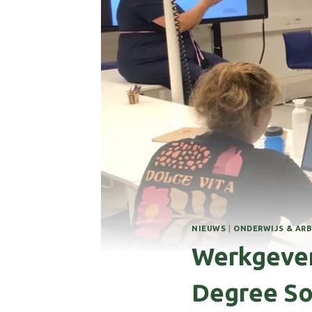
NIEUWS
|
ONDERWIJS & AR
Werkgever
Degree S