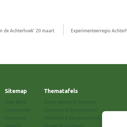
in de Achterhoek’ 20 maart
Experimenteerregio Achterh
Sitemap
Thematafels
Over 8RHK
Smart werken & Innovatie
Thematafels
Onderwijs & Arbeidsmarkt
Innovaties
Mobiliteit & Bereikbaarheid
Agenda
Wonen & Vastgoed