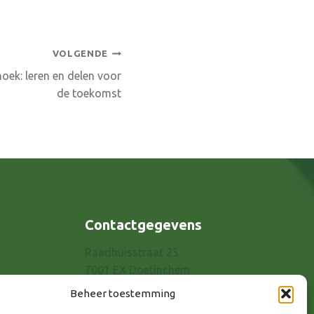
VOLGENDE
oek: leren en delen voor
de toekomst
Contactgegevens
Raadhuisstraat 25
7001 EX Doetinchem
E-mail: info@8rhk.nl
Beheer toestemming
Telefoonnummers