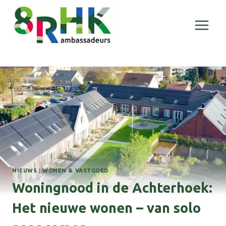
Doorgaan
naar
inhoud
NIEUWS
|
WONEN & VASTGOED
Woningnood in de Achterhoek:
Het nieuwe wonen – van solo