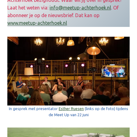
Laat het weten via:
info@meetup-achterhoek.nl
. Of
abonneer je op de nieuwsbrief. Dat kan op
ww
w.meetup-achterhoek.nl
In gesprek met presentator
Esther Ruesen
(links op de foto) tijdens
de Meet Up van 22 juni