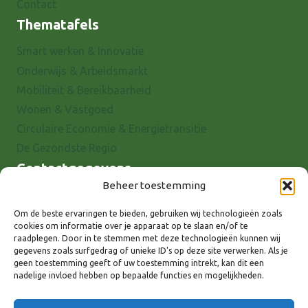
Contact
Thematafels
Smart werken & Innovatie
Onderwijs & Arbeidsmarkt
Mobiliteit & Bereikbaarheid
Wonen & Vastgoed
Circulaire Economie & Energietransitie
De Gezondste Regio
Contactgegevens
Beheer toestemming
Raadhuisstraat 25
7001 EX Doetinchem
Om de beste ervaringen te bieden, gebruiken wij technologieën zoals
cookies om informatie over je apparaat op te slaan en/of te
E-mail: info@8rhk.nl
raadplegen. Door in te stemmen met deze technologieën kunnen wij
Telefoonnummers
gegevens zoals surfgedrag of unieke ID's op deze site verwerken. Als je
geen toestemming geeft of uw toestemming intrekt, kan dit een
Privacyverklaring
nadelige invloed hebben op bepaalde functies en mogelijkheden.
Cookieverklaring