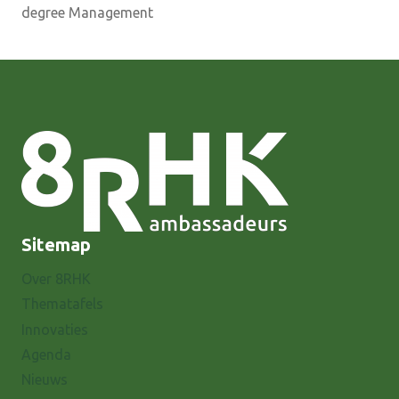
degree Management
Sitemap
Over 8RHK
Thematafels
Innovaties
Agenda
Nieuws