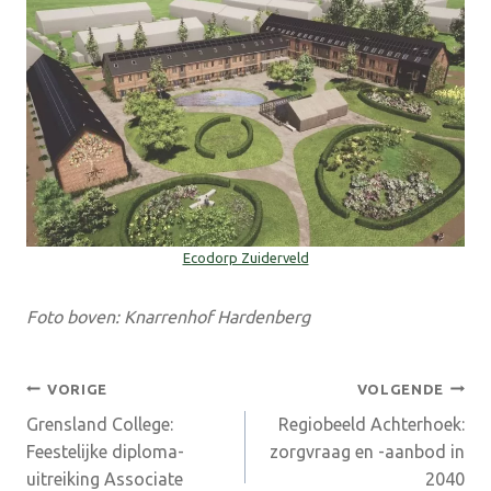
Ecodorp Zuiderveld
Foto boven: Knarrenhof Hardenberg
Bericht
VORIGE
VOLGENDE
Grensland College:
Regiobeeld Achterhoek:
navigatie
Feestelijke diploma-
zorgvraag en -aanbod in
uitreiking Associate
2040