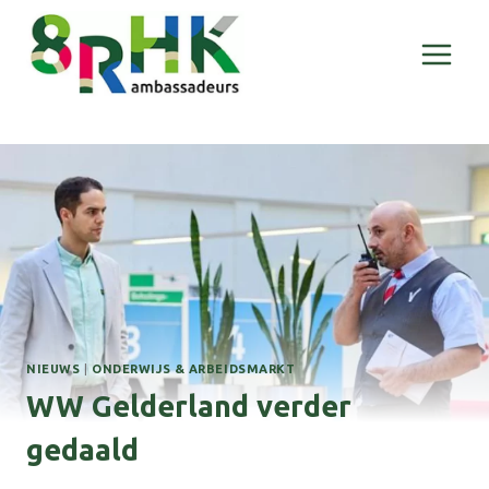
Doorgaan
naar
inhoud
NIEUWS
|
ONDERWIJS & ARBEIDSMARKT
WW Gelderland verder
gedaald