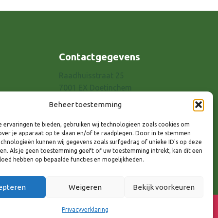
Contactgegevens
Raadhuisstraat 25
7001 EX Doetinchem
E-mail: info@8rhk.nl
Beheer toestemming
Telefoonnummers
 ervaringen te bieden, gebruiken wij technologieën zoals cookies om
Privacyverklaring
over je apparaat op te slaan en/of te raadplegen. Door in te stemmen
Cookieverklaring
chnologieën kunnen wij gegevens zoals surfgedrag of unieke ID's op deze
ken. Als je geen toestemming geeft of uw toestemming intrekt, kan dit een
Disclaimer
vloed hebben op bepaalde functies en mogelijkheden.
epteren
Weigeren
Bekijk voorkeuren
lg ons via:
Privacyverklaring