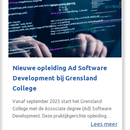
Nieuwe opleiding Ad Software
Development bij Grensland
College
Vanaf september 2025 start het Grensland
College met de Associate degree (Ad) Software
Development. Deze praktijkgerichte opleiding
biedt werkende professionals en studenten de
Lees meer