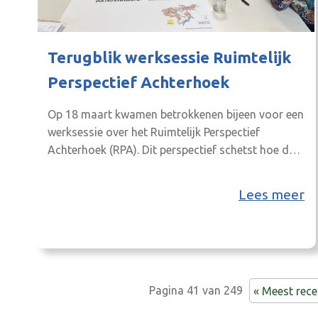
Terugblik werksessie Ruimtelijk
Perspectief Achterhoek
Op 18 maart kwamen betrokkenen bijeen voor een
werksessie over het Ruimtelijk Perspectief
Achterhoek (RPA). Dit perspectief schetst hoe de
Achterhoek zich op de lange termijn ruimtelijk kan
ontwikkelen en biedt houvast bij keuzes op het
Lees meer
gebied van wonen, werken, mobiliteit, natuur en
energie. Het perspectief is een doorkijk die we
tegen het licht van…
Pagina 41 van 249
« Meest rece