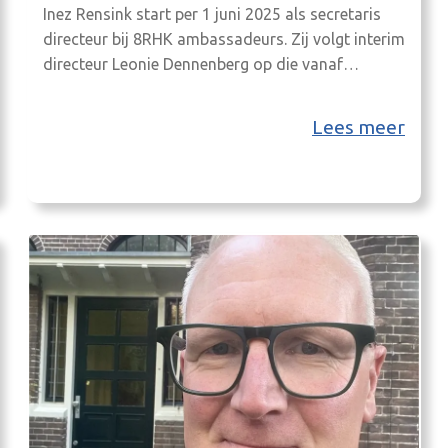
Inez Rensink start per 1 juni 2025 als secretaris
directeur bij 8RHK ambassadeurs. Zij volgt interim
directeur Leonie Dennenberg op die vanaf
augustus 2024 het stokje tijdelijk overnam na
vertrek van Saar Veneman. Inez Rensink (53 jaar)
Lees meer
maakt de overstap naar de Achterhoek vanuit
gemeente Deventer, waar zij nu
programmamanager economie en internationaal
beleid is….