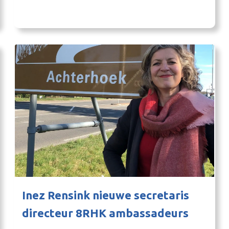
kans om zich om te scholen of door te groeien in
de wereld van softwareontwikkeling. De opleiding
is perfect voor wie leren en werken wil
combineren. De Ad Software Development is te…
Inez Rensink nieuwe secretaris
directeur 8RHK ambassadeurs