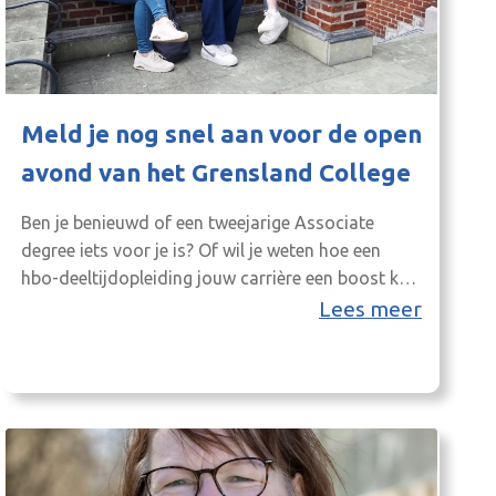
Meld je nog snel aan voor de open
avond van het Grensland College
Ben je benieuwd of een tweejarige Associate
degree iets voor je is? Of wil je weten hoe een
hbo-deeltijdopleiding jouw carrière een boost kan
geven? Dit is dé kans om studenten te spreken, de
Lees meer
opleidingen te bekijken en al je vragen te stellen
over studeren bij het Grensland College! Kom naar
de open avond van…