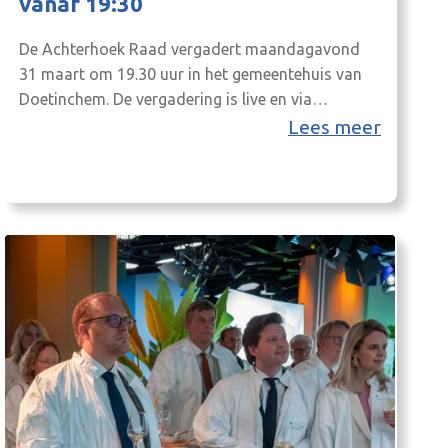
vanaf 19:30
De Achterhoek Raad vergadert maandagavond
31 maart om 19.30 uur in het gemeentehuis van
Doetinchem. De vergadering is live en via
livestream te volgen (de link daarvoor verschijnt
Lees meer
31 maart op onze homepage). De zaal is open
voor ieder die geïnteresseerd is, u bent dus van
harte welkom! Op de agenda onder andere: Bekijk
alvast…