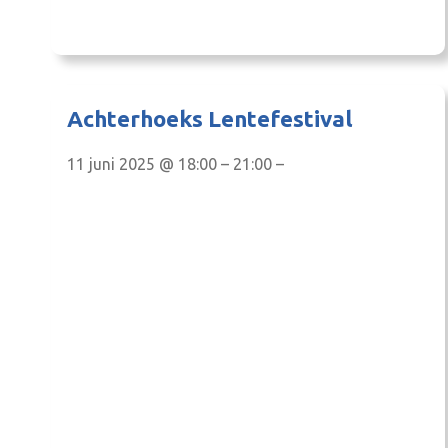
aanbodmarkt, zuivelondernemingen zaten
doorgaans niet te wachten op extra melk. Maar
de tijden veranderen,…
Achterhoeks Lentefestival
11 juni 2025 @ 18:00 – 21:00 –