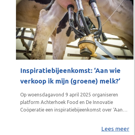
Inspiratiebijeenkomst: ‘Aan wie
verkoop ik mijn (groene) melk?’
Op woensdagavond 9 april 2025 organiseren
platform Achterhoek Food en De Innovatie
Coöperatie een inspiratiebijeenkomst over ‘Aan
wie verkoop ik mijn (groene) melk?’. De
bijeenkomst is bij De Heikamp in Ruurlo en begint
Lees meer
om 20.00 uur. De zuivelmarkt is vanouds een