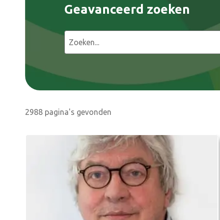
Geavanceerd zoeken
Z
o
e
k
e
n
2988 pagina's gevonden