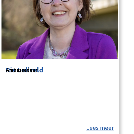
Ria Leliveld
Ambassadeur
Lees meer