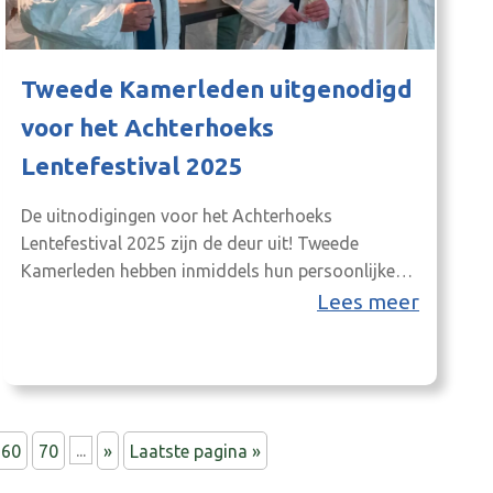
Tweede Kamerleden uitgenodigd
voor het Achterhoeks
Lentefestival 2025
De uitnodigingen voor het Achterhoeks
Lentefestival 2025 zijn de deur uit! Tweede
Kamerleden hebben inmiddels hun persoonlijke
uitnodiging ontvangen om op deze bijeenkomst
Lees meer
aanwezig te zijn. Tijdens dit jaarlijkse regio-event
in Den Haag gaat de Achterhoek in gesprek met
politiek Den Haag. Achterhoek United Vorig jaar
ontmoetten we gekleed in laboratoriumjassen en
onder het genot…
60
70
...
»
Laatste pagina »