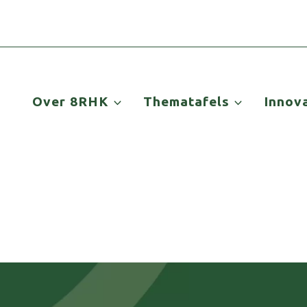
Over 8RHK
Thematafels
Innov