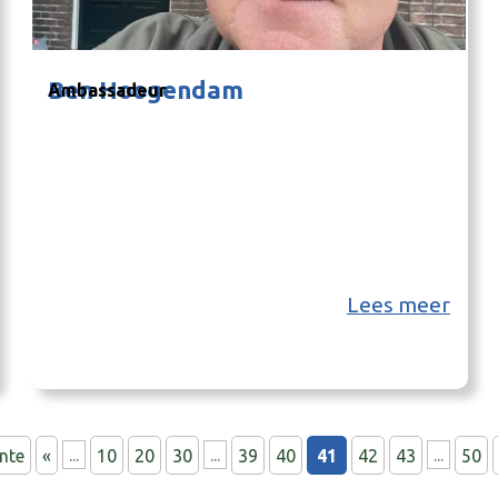
Ben Hoogendam
Ambassadeur
Lees meer
nte
«
...
10
20
30
...
39
40
41
42
43
...
50