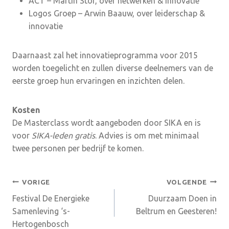
ACT – Martin Stor, over netwerken & innovatie
Logos Groep – Arwin Baauw, over leiderschap &
innovatie
Daarnaast zal het innovatieprogramma voor 2015
worden toegelicht en zullen diverse deelnemers van de
eerste groep hun ervaringen en inzichten delen.
Kosten
De Masterclass wordt aangeboden door SIKA en is
voor
SIKA-leden gratis
. Advies is om met minimaal
twee personen per bedrijf te komen.
Bericht
VORIGE
VOLGENDE
Festival De Energieke
Duurzaam Doen in
navigatie
Samenleving ‘s-
Beltrum en Geesteren!
Hertogenbosch