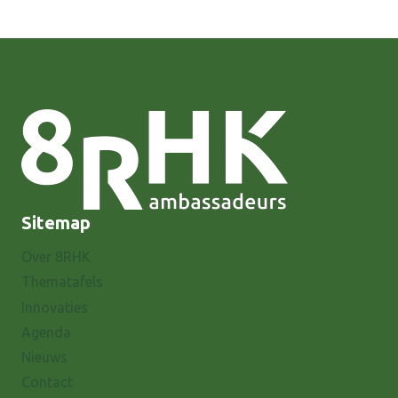
Sitemap
Over 8RHK
Thematafels
Innovaties
Agenda
Nieuws
Contact