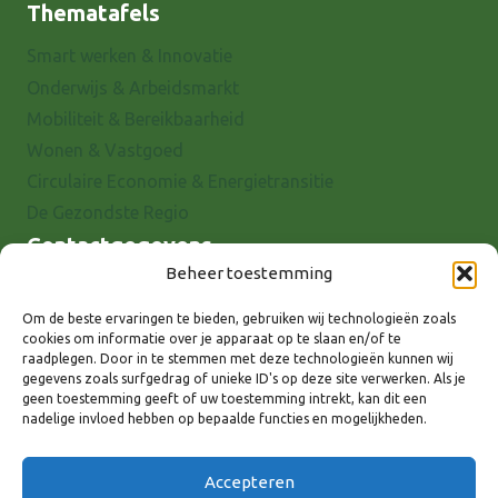
Thematafels
Smart werken & Innovatie
Onderwijs & Arbeidsmarkt
Mobiliteit & Bereikbaarheid
Wonen & Vastgoed
Circulaire Economie & Energietransitie
De Gezondste Regio
Contactgegevens
Beheer toestemming
Raadhuisstraat 25
7001 EX Doetinchem
Om de beste ervaringen te bieden, gebruiken wij technologieën zoals
cookies om informatie over je apparaat op te slaan en/of te
E-mail: info@8rhk.nl
raadplegen. Door in te stemmen met deze technologieën kunnen wij
Telefoonnummers
gegevens zoals surfgedrag of unieke ID's op deze site verwerken. Als je
geen toestemming geeft of uw toestemming intrekt, kan dit een
Privacyverklaring
nadelige invloed hebben op bepaalde functies en mogelijkheden.
Cookieverklaring
Disclaimer
Accepteren