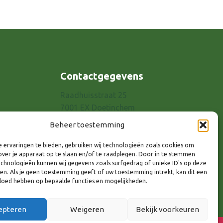
Contactgegevens
Raadhuisstraat 25
7001 EX Doetinchem
E-mail: info@8rhk.nl
Beheer toestemming
Telefoonnummers
 ervaringen te bieden, gebruiken wij technologieën zoals cookies om
Privacyverklaring
over je apparaat op te slaan en/of te raadplegen. Door in te stemmen
Cookieverklaring
chnologieën kunnen wij gegevens zoals surfgedrag of unieke ID's op deze
ken. Als je geen toestemming geeft of uw toestemming intrekt, kan dit een
Disclaimer
vloed hebben op bepaalde functies en mogelijkheden.
epteren
Weigeren
Bekijk voorkeuren