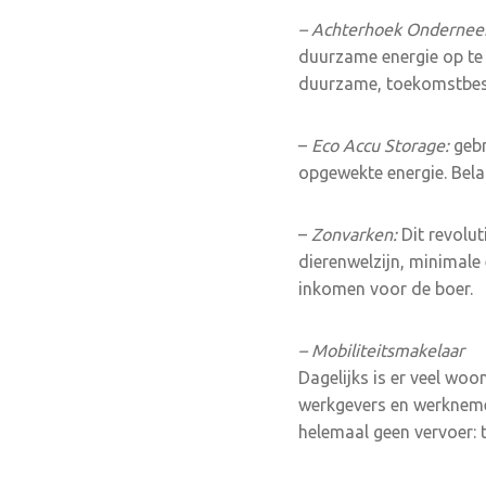
– Achterhoek Onderne
duurzame energie op te 
duurzame, toekomstbest
–
Eco Accu Storage:
gebr
opgewekte energie. Bela
–
Zonvarken:
Dit revolu
dierenwelzijn, minimal
inkomen voor de boer.
– Mobiliteitsmakelaar
Dagelijks is er veel wo
werkgevers en werknemer
helemaal geen vervoer: