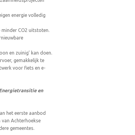
rzaamheidsprojecten
igen energie volledig
 minder CO2 uitstoten.
ernieuwbare
oon en zuinig’ kan doen.
rvoer, gemakkelijk te
werk voor fiets en e-
nergietransitie en
Van het eerste aanbod
um van Achterhoekse
ndere gemeentes.