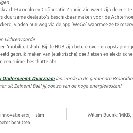
uigen
nkracht-Groenlo en Coöperatie Zonnig Zieuwent zijn de eerste
duurzame deelauto’s beschikbaar maken voor de Achterhoek.
ckerd, vinden hun weg via de app ‘WeGo’ waarmee ze te reserve
on Lichtenvoorde
en ‘mobiliteitshub’. Bij de HUB zijn betere over- en opstapmog
rbeeld gebruik maken van (elektrische) deelfietsen en elektrisch
en een ruime, beschutte abri.
k Onderneemt Duurzaam
lanceerde in de gemeente Bronckho
er uit Zelhem! Baal jij ook zo van de hoge energiekosten?’
innovatie erbij – slim
Willem Buunk: ‘MKB, 
beter benutten