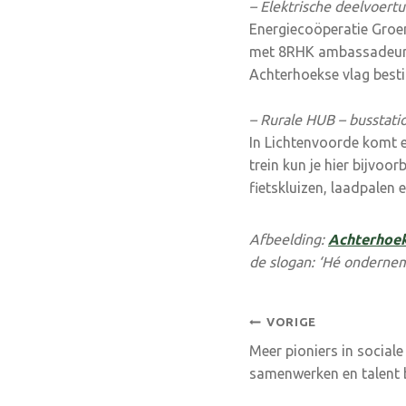
– Elektrische deelvoert
Energiecoöperatie Groe
met 8RHK ambassadeurs 
Achterhoekse vlag besti
– Rurale HUB – busstati
In Lichtenvoorde komt e
trein kun je hier bijvoo
fietskluizen, laadpalen 
Afbeelding:
Achterhoe
de slogan: ‘Hé ondernem
Bericht
VORIGE
Meer pioniers in sociale 
navigatie
samenwerken en talent 