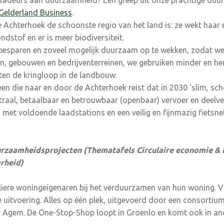
adeurs aan duurzaamheid? Een greep uit onze prachtige duu
Gelderland Business
.
e Achterhoek de schoonste regio van het land is: ze wekt haar e
rondstof en er is meer biodiversiteit.
 besparen en zoveel mogelijk duurzaam op te wekken, zodat we
, gebouwen en bedrijventerreinen, we gebruiken minder en h
ten de kringloop in de landbouw.
een die naar en door de Achterhoek reist dat in 2030 ‘slim, sch
traal, betaalbaar en betrouwbaar (openbaar) vervoer en deelve
 met voldoende laadstations en een veilig en fijnmazig fietsnet
urzaamheidsprojecten (Thematafels Circulaire economie & E
rheid)
culiere woningeigenaren bij het verduurzamen van hun woning. 
de uitvoering. Alles op één plek, uitgevoerd door een consorti
or Agem. De One-Stop-Shop loopt in Groenlo en komt ook in a