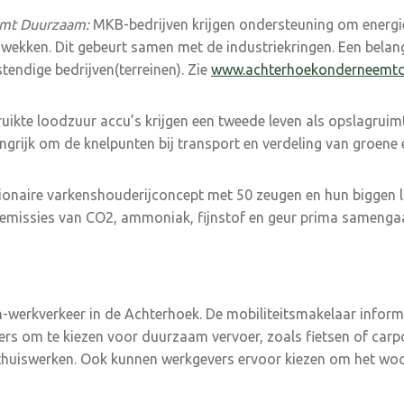
emt Duurzaam:
MKB-bedrijven krijgen ondersteuning om energi
wekken. Dit gebeurt samen met de industriekringen. Een belan
endige bedrijven(terreinen). Zie
www.achterhoekonderneemtd
uikte loodzuur accu’s krijgen een tweede leven als opslagrui
ngrijk om de knelpunten bij transport en verdeling van groene e
tionaire varkenshouderijconcept met 50 zeugen en hun biggen 
e emissies van CO2, ammoniak, fijnstof en geur prima sameng
on-werkverkeer in de Achterhoek. De mobiliteitsmakelaar inform
s om te kiezen voor duurzaam vervoer, zoals fietsen of carpo
 thuiswerken. Ook kunnen werkgevers ervoor kiezen om het wo