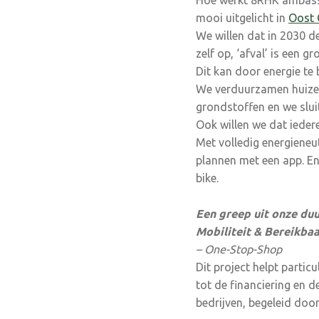
Hoe werkt 8RHK ambass
mooi uitgelicht in
Oost 
We willen dat in 2030 d
zelf op, ‘afval’ is een g
Dit kan door energie te
We verduurzamen huizen
grondstoffen en we slui
Ook willen we dat ieder
Met volledig energieneu
plannen met een app. En
bike.
Een greep uit onze du
Mobiliteit & Bereikbaa
– One-Stop-Shop
Dit project helpt parti
tot de financiering en 
bedrijven, begeleid do