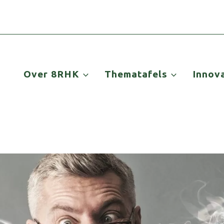
Over 8RHK
Thematafels
Innov