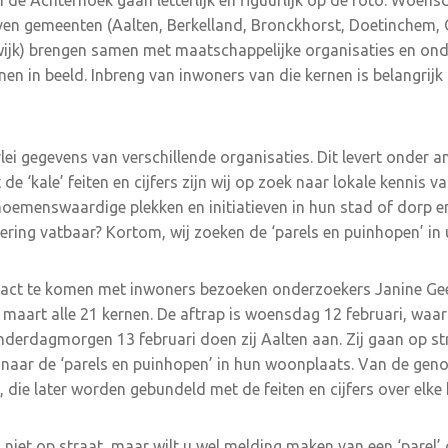
 de Achterhoek gaan letterlijk en figuurlijk op de foto. Woensd
ven gemeenten (Aalten, Berkelland, Bronckhorst, Doetinchem, 
swijk) brengen samen met maatschappelijke organisaties en o
n in beeld. Inbreng van inwoners van die kernen is belangrijk b
rlei gegevens van verschillende organisaties. Dit levert onder 
de ‘kale’ feiten en cijfers zijn wij op zoek naar lokale kennis 
oemenswaardige plekken en initiatieven in hun stad of dorp e
tering vatbaar? Kortom, wij zoeken de ‘parels en puinhopen’ in 
tact te komen met inwoners bezoeken onderzoekers Janine Ge
en maart alle 21 kernen. De aftrap is woensdag 12 februari, waar
derdagmorgen 13 februari doen zij Aalten aan. Zij gaan op st
 naar de ‘parels en puinhopen’ in hun woonplaats. Van de ge
t, die later worden gebundeld met de feiten en cijfers over elke 
niet op straat, maar wilt u wel melding maken van een ‘parel’ 