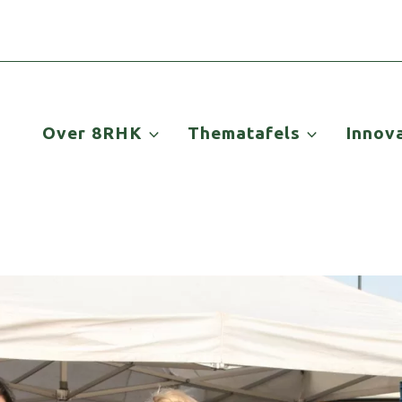
Over 8RHK
Thematafels
Innov