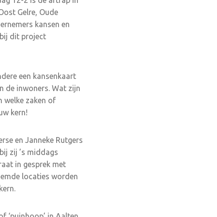
ag 12-2 is de aftrap in
Oost Gelre, Oude
ndernemers kansen en
ij dit project
andere een kansenkaart
van de inwoners. Wat zijn
n welke zaken of
uw kern!
erse en Janneke Rutgers
bij zij ’s middags
raat in gesprek met
noemde locaties worden
kern.
of ‘puinhoop’ in Aalten,