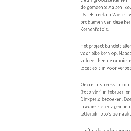
De 21 grootste kernen in
de gemeente Aalten. Ze
IJsselstreek en Winter
problemen van deze kerne
Kernenfoto’s.
Het project bundelt alle
voor elke kern op. Naast 
volgens hen de mooie, n
locaties zijn voor verbe
Om rechtstreeks in con
(foto vlnr) in februari 
Dinxperlo bezoeken. Don
inwoners en vragen hen
letterlijk foto’s gemaak
Treft u de onderzoekers 