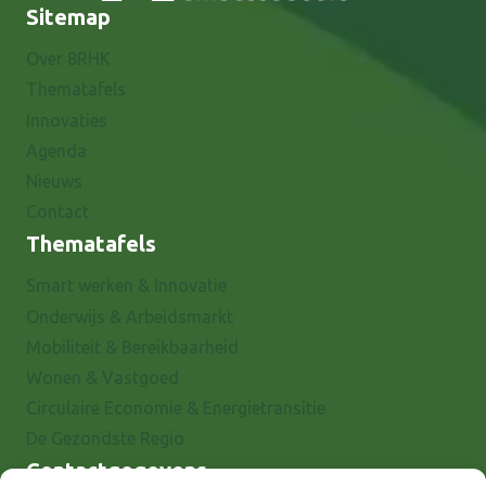
Sitemap
Over 8RHK
Thematafels
Innovaties
Agenda
Nieuws
Contact
Thematafels
Smart werken & Innovatie
Onderwijs & Arbeidsmarkt
Mobiliteit & Bereikbaarheid
Wonen & Vastgoed
Circulaire Economie & Energietransitie
De Gezondste Regio
Contactgegevens