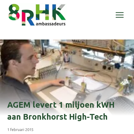
Doorgaan
naar
inhoud
AGEM levert 1 miljoen kWH
aan Bronkhorst High-Tech
1 februari 2015