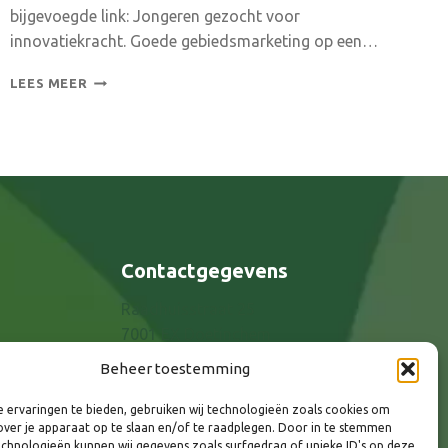
bijgevoegde link: Jongeren gezocht voor
innovatiekracht. Goede gebiedsmarketing op een…
BEST
LEES MEER
BEWAARDE
GEHEIM:
ACHTERHOEK
TOONBEELD
INNOVATIE
Contactgegevens
Raadhuisstraat 25
7001 EX Doetinchem
E-mail: info@8rhk.nl
Beheer toestemming
Telefoonnummers
 ervaringen te bieden, gebruiken wij technologieën zoals cookies om
Privacyverklaring
over je apparaat op te slaan en/of te raadplegen. Door in te stemmen
Cookieverklaring
chnologieën kunnen wij gegevens zoals surfgedrag of unieke ID's op deze