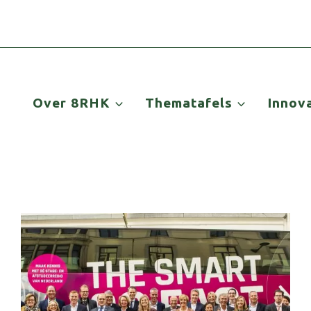
Over 8RHK
Thematafels
Innov