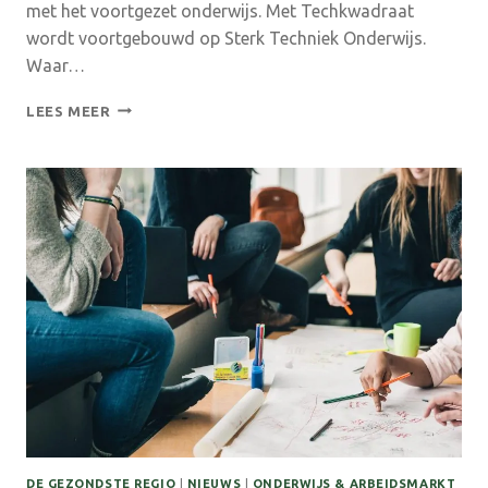
met het voortgezet onderwijs. Met Techkwadraat
wordt voortgebouwd op Sterk Techniek Onderwijs.
Waar…
TECHKWADRAAT
LEES MEER
VERSTERKT
TECHNIEK-
EN
TECHNOLOGIEONDERWIJS
IN
DE
ACHTERHOEK
DE GEZONDSTE REGIO
|
NIEUWS
|
ONDERWIJS & ARBEIDSMARKT