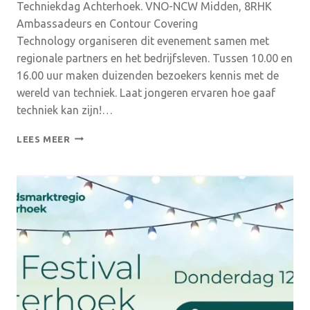
Techniekdag Achterhoek. VNO-NCW Midden, 8RHK
Ambassadeurs en Contour Covering
Technology organiseren dit evenement samen met
regionale partners en het bedrijfsleven. Tussen 10.00 en
16.00 uur maken duizenden bezoekers kennis met de
wereld van techniek. Laat jongeren ervaren hoe gaaf
techniek kan zijn!…
MELD
LEES MEER
JE
AAN
VOOR
DE
TECHNIEKDAG
ACHTERHOEK
BIJ
CONTOUR
COVERING
TECHNOLOGY
IN
WINTERSWIJK!