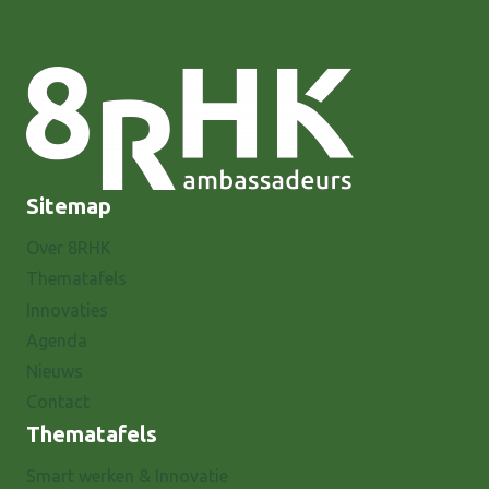
WINTERSWIJK
Sitemap
Over 8RHK
Thematafels
Innovaties
Agenda
Nieuws
Contact
Thematafels
Smart werken & Innovatie