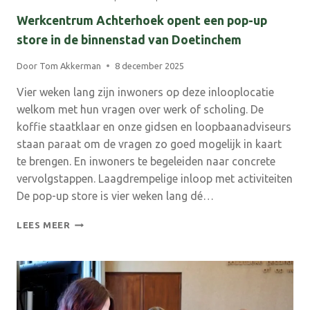
Werkcentrum Achterhoek opent een pop-up
store in de binnenstad van Doetinchem
Door
Tom Akkerman
8 december 2025
Vier weken lang zijn inwoners op deze inlooplocatie
welkom met hun vragen over werk of scholing. De
koffie staatklaar en onze gidsen en loopbaanadviseurs
staan paraat om de vragen zo goed mogelijk in kaart
te brengen. En inwoners te begeleiden naar concrete
vervolgstappen. Laagdrempelige inloop met activiteiten
De pop-up store is vier weken lang dé…
WERKCENTRUM
LEES MEER
ACHTERHOEK
OPENT
EEN
POP-
UP
STORE