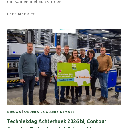
om samen met een student…
LOOP
LEES MEER
EEN
DAG
MEE
MET
EEN
AD-
STUDENT
NIEUWS
|
ONDERWIJS & ARBEIDSMARKT
Techniekdag Achterhoek 2026 bij Contour