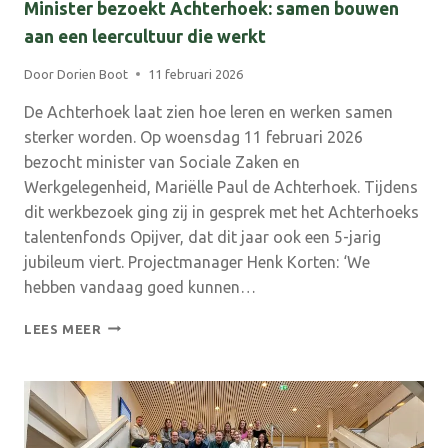
Minister bezoekt Achterhoek: samen bouwen
aan een leercultuur die werkt
Door
Dorien Boot
11 februari 2026
De Achterhoek laat zien hoe leren en werken samen
sterker worden. Op woensdag 11 februari 2026
bezocht minister van Sociale Zaken en
Werkgelegenheid, Mariëlle Paul de Achterhoek. Tijdens
dit werkbezoek ging zij in gesprek met het Achterhoeks
talentenfonds Opijver, dat dit jaar ook een 5-jarig
jubileum viert. Projectmanager Henk Korten: ‘We
hebben vandaag goed kunnen…
MINISTER
LEES MEER
BEZOEKT
ACHTERHOEK:
SAMEN
BOUWEN
AAN
EEN