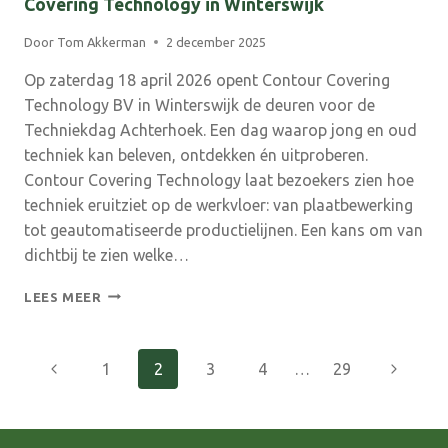
Covering Technology in Winterswijk
Door
Tom Akkerman
2 december 2025
Op zaterdag 18 april 2026 opent Contour Covering
Technology BV in Winterswijk de deuren voor de
Techniekdag Achterhoek. Een dag waarop jong en oud
techniek kan beleven, ontdekken én uitproberen.
Contour Covering Technology laat bezoekers zien hoe
techniek eruitziet op de werkvloer: van plaatbewerking
tot geautomatiseerde productielijnen. Een kans om van
dichtbij te zien welke…
TECHNIEKDAG
LEES MEER
ACHTERHOEK
2026
BIJ
Paginanavigatie
Vorige
Volgend
1
2
3
4
…
29
CONTOUR
COVERING
pagina
pagina
TECHNOLOGY
IN