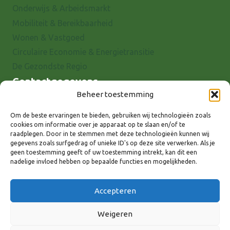
Onderwijs & Arbeidsmarkt
Mobiliteit & Bereikbaarheid
Wonen & Vastgoed
Circulaire Economie & Energietransitie
De Gezondste Regio
Contactgegevens
Beheer toestemming
Raadhuisstraat 25
7001 EX Doetinchem
Om de beste ervaringen te bieden, gebruiken wij technologieën zoals
cookies om informatie over je apparaat op te slaan en/of te
E-mail: info@8rhk.nl
raadplegen. Door in te stemmen met deze technologieën kunnen wij
Telefoonnummers
gegevens zoals surfgedrag of unieke ID's op deze site verwerken. Als je
geen toestemming geeft of uw toestemming intrekt, kan dit een
Privacyverklaring
nadelige invloed hebben op bepaalde functies en mogelijkheden.
Cookieverklaring
Disclaimer
Accepteren
Weigeren