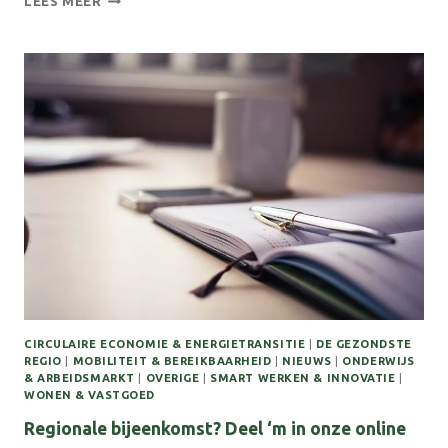
LEES MEER
LLO
FESTIVAL
ACHTERHOEK
OP
12
FEBRUARI
2026
CIRCULAIRE ECONOMIE & ENERGIETRANSITIE
|
DE GEZONDSTE
REGIO
|
MOBILITEIT & BEREIKBAARHEID
|
NIEUWS
|
ONDERWIJS
& ARBEIDSMARKT
|
OVERIGE
|
SMART WERKEN & INNOVATIE
|
WONEN & VASTGOED
Regionale bijeenkomst? Deel ‘m in onze online