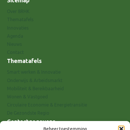
Sitemap
Over 8RHK
Thematafels
Innovaties
Agenda
Nieuws
Contact
Thematafels
Smart werken & Innovatie
Onderwijs & Arbeidsmarkt
Mobiliteit & Bereikbaarheid
Wonen & Vastgoed
Circulaire Economie & Energietransitie
De Gezondste Regio
Contactgegevens
Beheer toestemming