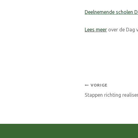
Deelnemende scholen D
Lees meer
over de Dag v
Bericht
VORIGE
Stappen richting reali
navigatie