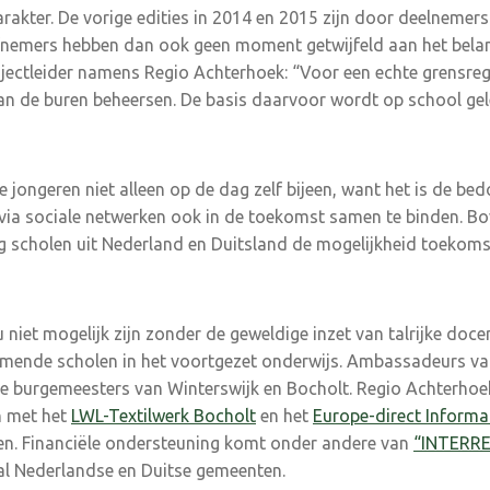
akter. De vorige edities in 2014 en 2015 zijn door deelnemers 
iefnemers hebben dan ook geen moment getwijfeld aan het bela
ojectleider namens Regio Achterhoek: “Voor een echte grensregi
van de buren beheersen. De basis daarvoor wordt op school ge
 jongeren niet alleen op de dag zelf bijeen, want het is de be
via sociale netwerken ook in de toekomst samen te binden. Bo
ag scholen uit Nederland en Duitsland de mogelijkheid toekom
niet mogelijk zijn zonder de geweldige inzet van talrijke doce
emende scholen in het voortgezet onderwijs. Ambassadeurs van
de burgemeesters van Winterswijk en Bocholt. Regio Achterhoe
 met het
LWL-Textilwerk Bocholt
en het
Europe-direct Inform
ren. Financiële ondersteuning komt onder andere van
“INTERRE
al Nederlandse en Duitse gemeenten.