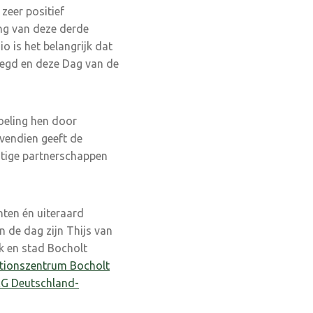
zeer positief
ng van deze derde
o is het belangrijk dat
legd en deze Dag van de
doeling hen door
vendien geeft de
stige partnerschappen
nten én uiteraard
 de dag zijn Thijs van
k en stad Bocholt
ationszentrum Bocholt
G Deutschland-