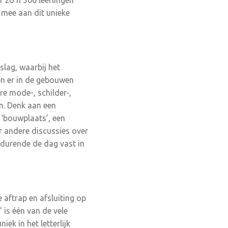
r zo’n 500 leerlingen
 mee aan dit unieke
lag, waarbij het
en er in de gebouwen
e mode-, schilder-,
jn. Denk aan een
 ‘bouwplaats’, een
r andere discussies over
edurende de dag vast in
 aftrap en afsluiting op
is één van de vele
iek in het letterlijk