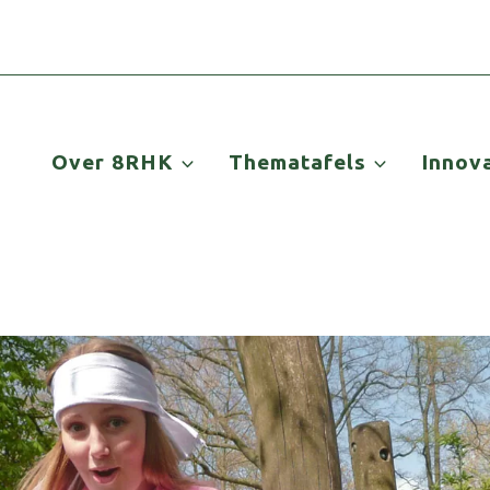
Over 8RHK
Thematafels
Innov