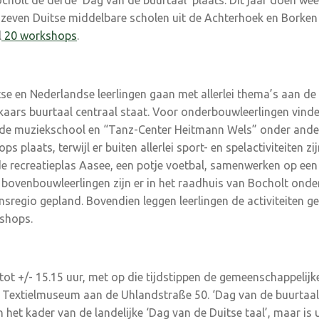
ocholt de derde ‘Dag van de buurtaal’ plaats. Dit jaar doen wee
zeven Duitse middelbare scholen uit de Achterhoek en Borken
l
20 workshops
.
 en Nederlandse leerlingen gaan met allerlei thema’s aan de s
lkaars buurtaal centraal staat. Voor onderbouwleerlingen vind
 de muziekschool en “Tanz-Center Heitmann Wels” onder ander
 plaats, terwijl er buiten allerlei sport- en spelactiviteiten zi
 recreatieplas Aasee, een potje voetbal, samenwerken op een
 bovenbouwleerlingen zijn er in het raadhuis van Bocholt onde
sregio gepland. Bovendien leggen leerlingen de activiteiten g
kshops.
ot +/- 15.15 uur, met op die tijdstippen de gemeenschappelijke
 Textielmuseum aan de Uhlandstraße 50. ‘Dag van de buurtaal’ 
in het kader van de landelijke ‘Dag van de Duitse taal’, maar is un