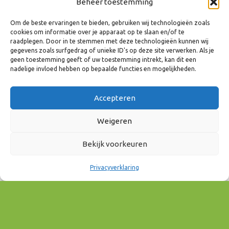
Beheer toestemming
Om de beste ervaringen te bieden, gebruiken wij technologieën zoals
cookies om informatie over je apparaat op te slaan en/of te
raadplegen. Door in te stemmen met deze technologieën kunnen wij
gegevens zoals surfgedrag of unieke ID's op deze site verwerken. Als je
geen toestemming geeft of uw toestemming intrekt, kan dit een
nadelige invloed hebben op bepaalde functies en mogelijkheden.
Accepteren
Weigeren
Bekijk voorkeuren
WANNEER
Privacyverklaring
3 april 2023
19:30 - 22:00
AAN AGENDA TOEVOEGEN