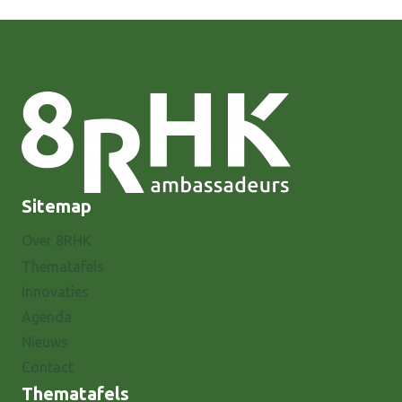
Sitemap
Over 8RHK
Thematafels
Innovaties
Agenda
Nieuws
Contact
Thematafels