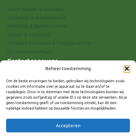
Smart werken & Innovatie
Onderwijs & Arbeidsmarkt
Mobiliteit & Bereikbaarheid
Wonen & Vastgoed
Circulaire Economie & Energietransitie
De Gezondste Regio
Contactgegevens
Beheer toestemming
Raadhuisstraat 25
7001 EX Doetinchem
Om de beste ervaringen te bieden, gebruiken wij technologieën zoals
cookies om informatie over je apparaat op te slaan en/of te
E-mail: info@8rhk.nl
raadplegen. Door in te stemmen met deze technologieën kunnen wij
Telefoonnummers
gegevens zoals surfgedrag of unieke ID's op deze site verwerken. Als je
geen toestemming geeft of uw toestemming intrekt, kan dit een
Privacyverklaring
nadelige invloed hebben op bepaalde functies en mogelijkheden.
Cookieverklaring
Disclaimer
Accepteren